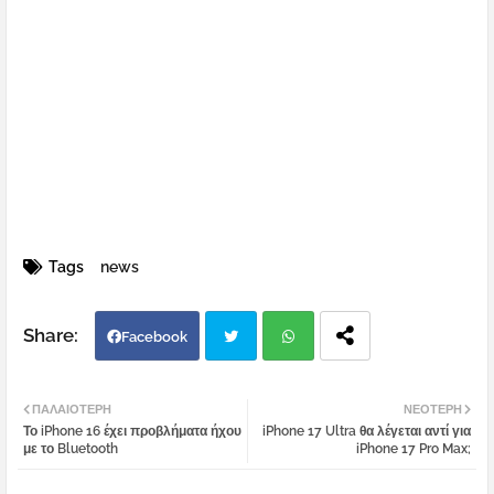
Tags
news
Facebook
Twi
Wh
ΠΑΛΑΙΌΤΕΡΗ
ΝΕΌΤΕΡΗ
Το iPhone 16 έχει προβλήματα ήχου
iPhone 17 Ultra θα λέγεται αντί για
tter
atsa
με το Bluetooth
iPhone 17 Pro Max;
pp