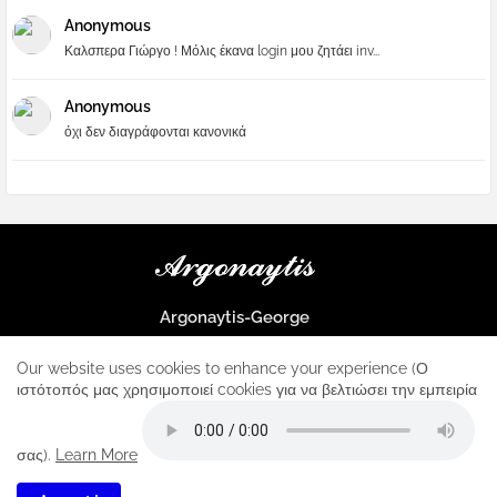
Anonymous
Καλσπερα Γιώργο ! Μόλις έκανα login μου ζητάει inv...
Anonymous
όχι δεν διαγράφονται κανονικά
Argonaytis-George
Μια μεγάλη παρέα που μαθαίνουμε τα πάντα για την Apple και ο
μοναδικός σταθμός για κάθε iphone
Our website uses cookies to enhance your experience (Ο
ιστότοπός μας χρησιμοποιεί cookies για να βελτιώσει την εμπειρία
Home
About
Contact us
Privacy Policy
σας).
Learn More