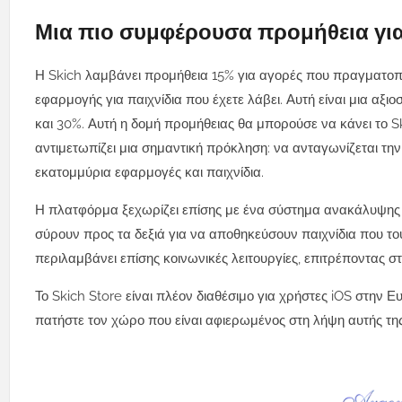
Μια πιο συμφέρουσα προμήθεια γι
Η Skich λαμβάνει προμήθεια 15% για αγορές που πραγματο
εφαρμογής για παιχνίδια που έχετε λάβει. Αυτή είναι μια αξ
και 30%. Αυτή η δομή προμήθειας θα μπορούσε να κάνει το S
αντιμετωπίζει μια σημαντική πρόκληση: να ανταγωνίζεται τη
εκατομμύρια εφαρμογές και παιχνίδια.
Η πλατφόρμα ξεχωρίζει επίσης με ένα σύστημα ανακάλυψης
σύρουν προς τα δεξιά για να αποθηκεύσουν παιχνίδια που το
περιλαμβάνει επίσης κοινωνικές λειτουργίες, επιτρέποντας στ
Το Skich Store είναι πλέον διαθέσιμο για χρήστες iOS στη
πατήστε τον χώρο που είναι αφιερωμένος στη λήψη αυτής της 