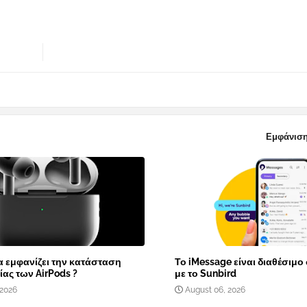
Εμφάνιση
α εμφανίζει την κατάσταση
Το iMessage είναι διαθέσιμο
ας των AirPods ?
με το Sunbird
 2026
August 06, 2026