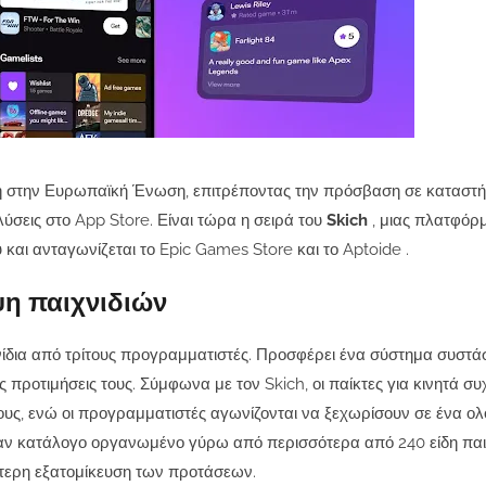
η στην Ευρωπαϊκή Ένωση, επιτρέποντας την πρόσβαση σε καταστ
ύσεις στο App Store. Είναι τώρα η σειρά του
Skich
, μιας πλατφόρ
αι ανταγωνίζεται το Epic Games Store και το Aptoide .
ψη παιχνιδιών
χνίδια από τρίτους προγραμματιστές. Προσφέρει ένα σύστημα συστ
 προτιμήσεις τους. Σύμφωνα με τον Skich, οι παίκτες για κινητά σ
ους, ενώ οι προγραμματιστές αγωνίζονται να ξεχωρίσουν σε ένα ολ
αν κατάλογο οργανωμένο γύρω από περισσότερα από 240 είδη παιχ
ύτερη εξατομίκευση των προτάσεων.