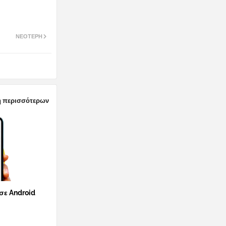
ΝΕΌΤΕΡΗ
 περισσότερων
 σε Android