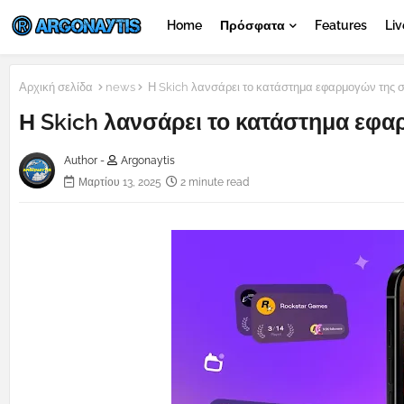
Home
Πρόσφατα
Features
Liv
Αρχική σελίδα
news
Η Skich λανσάρει το κατάστημα εφαρμογών της σ
Η Skich λανσάρει το κατάστημα εφα
Author -
Argonaytis
Μαρτίου 13, 2025
2 minute read