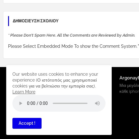
ΔΗΜΟΣΊΕΥΣΗ ΣΧΟΛΊΟΥ
* Please Don't Spam Here. All the Comments are Reviewed by Admin.
Please Select Embedded Mode To show the Comment System.
*
Our website uses cookies to enhance your
Argonay
experience (Ο ιστότοπός μας χρησιμοποιεί
Μια μεγάλη
cookies για να βελτιώσει την εμπειρία σας).
κάθε ipho
Learn More
Accept !