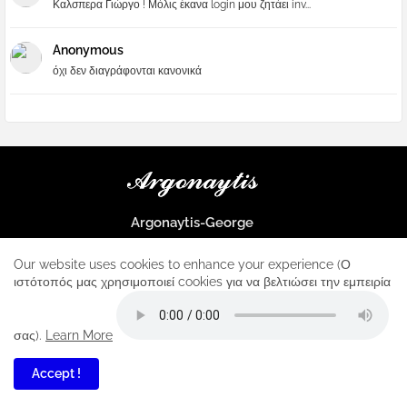
Καλσπερα Γιώργο ! Μόλις έκανα login μου ζητάει inv...
Anonymous
όχι δεν διαγράφονται κανονικά
Argonaytis-George
Μια μεγάλη παρέα που μαθαίνουμε τα πάντα για την Apple και ο
μοναδικός σταθμός για κάθε iphone
Our website uses cookies to enhance your experience (Ο
ιστότοπός μας χρησιμοποιεί cookies για να βελτιώσει την εμπειρία
Home
About
Contact us
Privacy Policy
σας).
Learn More
Accept !
6
All Right Reserved Copyright ...