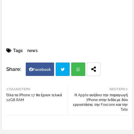
Tags
news
Facebook
Twi
Wh
ΠΑΛΑΙΌΤΕΡΗ
ΝΕΌΤΕΡΗ
Όλα τα iPhone 17 θα έχουν τελικά
Η Apple αυξάνει την παραγωγή
tter
atsa
12GB RAM
iPhone στην Ινδία με δύο
εργοστάσια, την Foxconn και την
Tata
pp