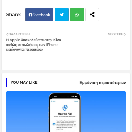
Facebook
Twi
Wh
ΠΑΛΑΙΌΤΕΡΗ
ΝΕΌΤΕΡΗ
Η Apple δυσκολεύεται στην Κίνα
tter
atsa
καθώς οι πωλήσεις των iPhone
μειώνονται περαιτέρω
pp
YOU MAY LIKE
Εμφάνιση περισσότερων