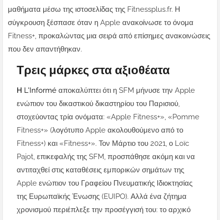
μαθήματα μέσω της ιστοσελίδας της Fitnessplus.fr. Η
σύγκρουση ξέσπασε όταν η Apple ανακοίνωσε το όνομα
Fitness+, προκαλώντας μια σειρά από επίσημες ανακοινώσεις
που δεν απαντήθηκαν.
Τρεις μάρκες στα αξιοθέατα
Η L'Informé
αποκαλύπτει ότι η SFM μήνυσε την Apple
ενώπιον του δικαστικού δικαστηρίου του Παρισιού,
στοχεύοντας τρία ονόματα: «Apple Fitness+», «Pomme
Fitness+» (λογότυπο Apple ακολουθούμενο από το
Fitness+) και «Fitness+». Τον Μάρτιο του 2021, ο Loïc
Pajot, επικεφαλής της SFM, προσπάθησε ακόμη και να
αντιταχθεί στις καταθέσεις εμπορικών σημάτων της
Apple ενώπιον του Γραφείου Πνευματικής Ιδιοκτησίας
της Ευρωπαϊκής Ένωσης (EUIPO). Αλλά ένα ζήτημα
χρονισμού περιέπλεξε την προσέγγισή του: το αρχικό