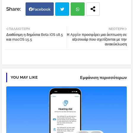
Facebook
Twi
Wh
ΠΑΛΑΙΌΤΕΡΗ
ΝΕΌΤΕΡΗ
Διαθέσιμη η δημόσια Beta iOS 18.5
Η Apple προσφέρει μια έκπτωση σε
tter
atsa
και macOS 15.5
αξεσουάρ που σχετίζονται με την
ανακύκλωση
pp
YOU MAY LIKE
Εμφάνιση περισσότερων