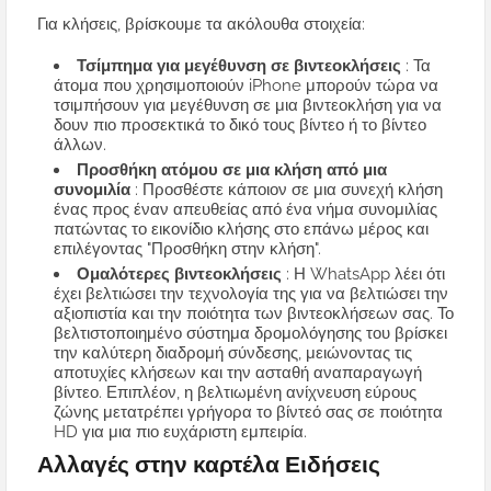
Για κλήσεις, βρίσκουμε τα ακόλουθα στοιχεία:
Τσίμπημα για μεγέθυνση σε βιντεοκλήσεις
: Τα
άτομα που χρησιμοποιούν iPhone μπορούν τώρα να
τσιμπήσουν για μεγέθυνση σε μια βιντεοκλήση για να
δουν πιο προσεκτικά το δικό τους βίντεο ή το βίντεο
άλλων.
Προσθήκη ατόμου σε μια κλήση από μια
συνομιλία
: Προσθέστε κάποιον σε μια συνεχή κλήση
ένας προς έναν απευθείας από ένα νήμα συνομιλίας
πατώντας το εικονίδιο κλήσης στο επάνω μέρος και
επιλέγοντας "Προσθήκη στην κλήση".
Ομαλότερες βιντεοκλήσεις
: Η WhatsApp λέει ότι
έχει βελτιώσει την τεχνολογία της για να βελτιώσει την
αξιοπιστία και την ποιότητα των βιντεοκλήσεων σας. Το
βελτιστοποιημένο σύστημα δρομολόγησης του βρίσκει
την καλύτερη διαδρομή σύνδεσης, μειώνοντας τις
αποτυχίες κλήσεων και την ασταθή αναπαραγωγή
βίντεο. Επιπλέον, η βελτιωμένη ανίχνευση εύρους
ζώνης μετατρέπει γρήγορα το βίντεό σας σε ποιότητα
HD για μια πιο ευχάριστη εμπειρία.
Αλλαγές στην καρτέλα Ειδήσεις