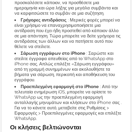
προσκαλέσετε κάποιον, να προσθέσετε μια
ημερομηνία και ώρα λήξης για μεγάλα συμβάντα και
να καρφιτσώσετε το συμβάν σε μια συζήτηση.
Γρήγορες αντιδράσεις
: Μερικές φορές μπορεί να
είναι χρήσιμο να επαναχρησιμοποιήσετε μια
αντίδραση που έχει ήδη προστεθεί από κάποιον άλλο
σε μια απάντηση. Τώρα μπορείτε να δείτε γρήγορα τις
αντιδράσεις των άλλων και να πατήσετε αυτό που
θέλετε να στείλετε.
Σάρωση εγγράφων στο iPhone
: Σαρώστε και
στείλτε έγγραφα απευθείας από το WhatsApp στο
iPhone σας. Απλώς επιλέξτε «Σάρωση εγγράφου»
από τη γραμμή συνημμένων και ακολουθήστε τα
βήματα για σάρωση, περικοπή και αποθήκευση του
εγγράφου.
Προεπιλεγμένη εφαρμογή στο iPhone
: Από την
τελευταία ενημέρωση iOS, μπορείτε να ορίσετε το
WhatsApp ως την προεπιλεγμένη εφαρμογή
ανταλλαγής μηνυμάτων και κλήσεων στο iPhone σας .
Για να το κάνετε αυτό, μεταβείτε στις Ρυθμίσεις >
Εφαρμογές > Προεπιλεγμένες εφαρμογές και επιλέξτε
WhatsApp.
Οι κλήσεις βελτιώνονται