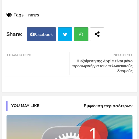
Tags
news
Facebook
Twi
Wh
ΠΑΛΑΙΌΤΕΡΗ
ΝΕΌΤΕΡΗ
Η εξαίρεση της Apple είναι μόνο
tter
atsa
προσωρινή για τους τελωνειακούς
δασμούς
pp
YOU MAY LIKE
Εμφάνιση περισσότερων