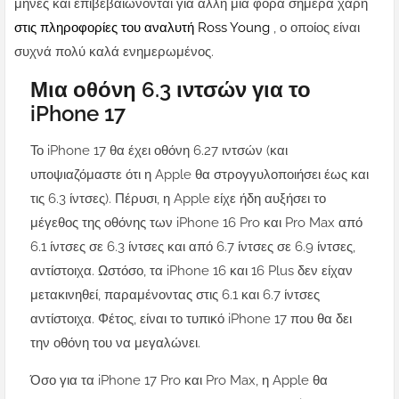
μήνες και επιβεβαιώνονται για άλλη μια φορά σήμερα χάρη
στις πληροφορίες του αναλυτή Ross Young
, ο οποίος είναι
συχνά πολύ καλά ενημερωμένος.
Μια οθόνη 6.3 ιντσών για το
iPhone 17
Το iPhone 17 θα έχει οθόνη 6.27 ιντσών (και
υποψιαζόμαστε ότι η Apple θα στρογγυλοποιήσει έως και
τις 6.3 ίντσες). Πέρυσι, η Apple είχε ήδη αυξήσει το
μέγεθος της οθόνης των iPhone 16 Pro και Pro Max από
6.1 ίντσες σε 6.3 ίντσες και από 6.7 ίντσες σε 6.9 ίντσες,
αντίστοιχα. Ωστόσο, τα iPhone 16 και 16 Plus δεν είχαν
μετακινηθεί, παραμένοντας στις 6.1 και 6.7 ίντσες
αντίστοιχα. Φέτος, είναι το τυπικό iPhone 17 που θα δει
την οθόνη του να μεγαλώνει.
Όσο για τα iPhone 17 Pro και Pro Max, η Apple θα