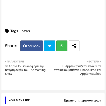
Tags
news
Facebook
Twi
Wh
ΠΑΛΑΙΌΤΕΡΗ
ΝΕΌΤΕΡΗ
Το Apple TV+ κυκλοφορεί την
Η Apple εργάζεται επάνω σε
tter
atsa
τέταρτη σεζόν του The Morning
απτικά κουμπιά για iPhone, iPad και
Show
Apple Watches
pp
YOU MAY LIKE
Εμφάνιση περισσότερων