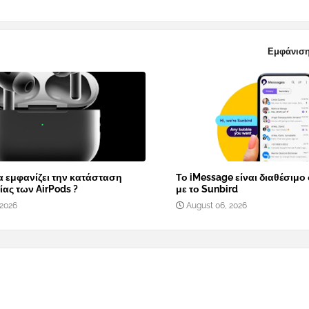
Εμφάνιση
α εμφανίζει την κατάσταση
Το iMessage είναι διαθέσιμο
ας των AirPods ?
με το Sunbird
 2026
August 06, 2026