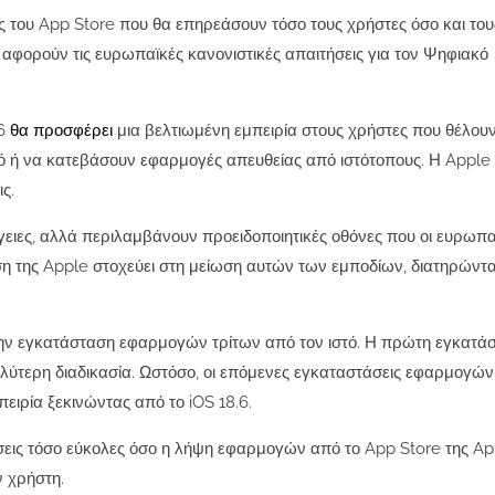
 του App Store που θα επηρεάσουν τόσο τους χρήστες όσο και του
φορούν τις ευρωπαϊκές κανονιστικές απαιτήσεις για τον Ψηφιακό
.6
θα προσφέρει
μια βελτιωμένη εμπειρία στους χρήστες που θέλου
 ή να κατεβάσουν εφαρμογές απευθείας από ιστότοπους. Η Apple
ς.
ργειες, αλλά περιλαμβάνουν προειδοποιητικές οθόνες που οι ευρωπα
η της Apple στοχεύει στη μείωση αυτών των εμποδίων, διατηρώντ
την εγκατάσταση εφαρμογών τρίτων από τον ιστό. Η πρώτη εγκατά
ύτερη διαδικασία. Ωστόσο, οι επόμενες εγκαταστάσεις εφαρμογών 
ιρία ξεκινώντας από το iOS 18.6.
άσεις τόσο εύκολες όσο η λήψη εφαρμογών από το App Store της Ap
ν χρήστη.