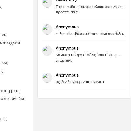
PANOS027
ς
Ζηταει κωδικο απο προσκληση παρολο που
προσπαθσα α...
Anonymous
καλησπέρα...βάλε εσύ ένα κωδικό που θέλεις
ν να
 υπόσχεται
Anonymous
Καλσπερα Γιώργο ! Μόλις έκανα login μου
ζητάει inv...
ϊκές
ας
Anonymous
όχι δεν διαγράφονται κανονικά
σταση μιας
από τον ίδιο
ple,