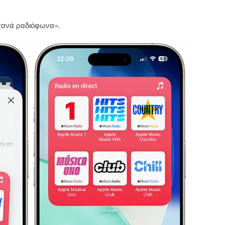
ντανά ραδιόφωνα».