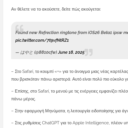
Αν θέλετε να το ακούσετε, δείτε πώς ακούγεται:
Found new Refrection ringtone from iOS26 Beta1 ipsw m
pic.twitter.com/7t9vfNtRZ1
— はやと (@8810cfw)
June 18, 2025
– Στο Safari, το κουμπί «+» για το άνοιγμα μιας νέας καρτέ
που βρισκόταν πάνω αριστερά. Αυτό είναι πολύ πιο εύκολο γι
– Επίσης, στο Safari, το μενού με τις ενέργειες εμφανίζει πλέ
πάνω μέρος.
– Στην εφαρμογή Μηνύματα, η λειτουργία ειδοποίησης για άγ
– Στις ρυθμίσεις ChatGPT για το Apple Intelligence, πλέον υ