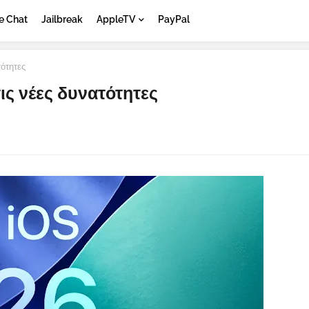
e Chat
Jailbreak
AppleTV
PayPal
τότητες
τις νέες δυνατότητες