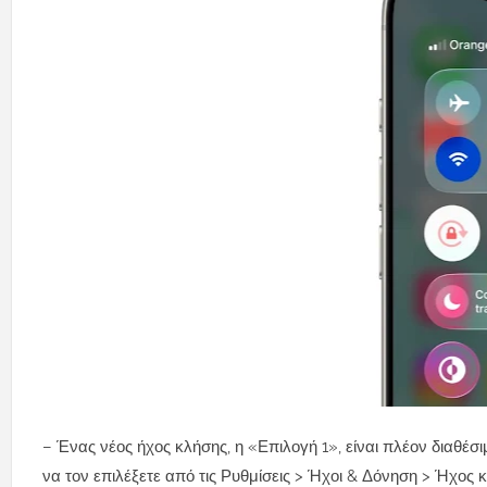
– Ένας νέος ήχος κλήσης, η «Επιλογή 1», είναι πλέον διαθέσ
να τον επιλέξετε από τις Ρυθμίσεις > Ήχοι & Δόνηση > Ήχος 