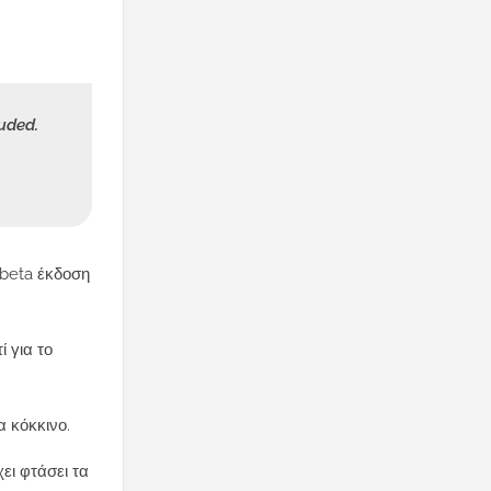
uded.
 beta έκδοση
ί για το
α κόκκινο.
ει φτάσει τα