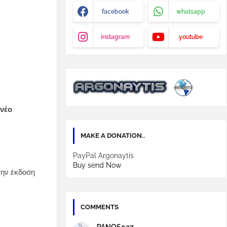
facebook
whatsapp
instagram
youtube
 νέο
MAKE A DONATION..
PayPal Argonaytis
Buy send Now
την έκδοση
COMMENTS