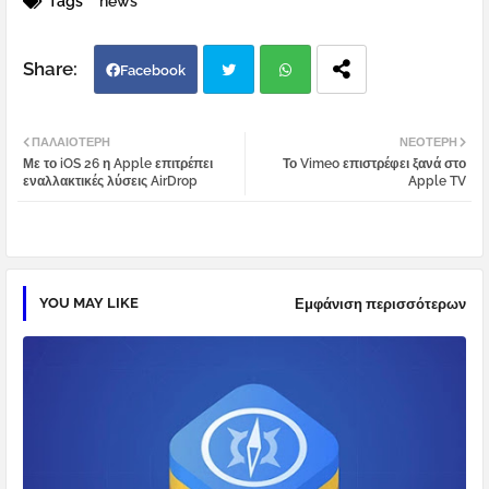
Tags
news
Facebook
Twi
Wh
ΠΑΛΑΙΌΤΕΡΗ
ΝΕΌΤΕΡΗ
Με το iOS 26 η Apple επιτρέπει
Το Vimeo επιστρέφει ξανά στο
tter
atsa
εναλλακτικές λύσεις AirDrop
Apple TV
pp
YOU MAY LIKE
Εμφάνιση περισσότερων