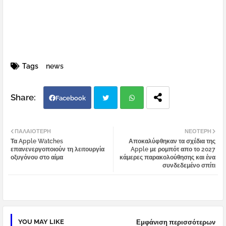
Tags
news
Facebook
Twi
Wh
ΠΑΛΑΙΌΤΕΡΗ
ΝΕΌΤΕΡΗ
Τα Apple Watches
Αποκαλύφθηκαν τα σχέδια της
tter
atsa
επανενεργοποιούν τη λειτουργία
Apple με ρομπότ απο το 2027
οξυγόνου στο αίμα
κάμερες παρακολούθησης και ένα
συνδεδεμένο σπίτι
pp
YOU MAY LIKE
Εμφάνιση περισσότερων