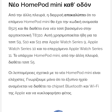
Νέο HomePod mini καθ' οδόν
Από την άλλη πλευρά, η διαρροή
αποκαλύπτει
ότι το
επόμενο HomePod mini θα έχει την κωδική ονομασία
B525 και θα διαθέτει ένα νέο τσιπ βασισμένο στην
αρχιτεκτονική T8310. Αυτή χρησιμοποιείται ήδη για τα
τσιπ S9, S10 και S11 στα Apple Watch Series 9, Apple
Watch Series 10 και το επερχόμενο Apple Watch Series
11. Το υπάρχον HomePod mini, από την άλλη πλευρά,
διαθέτει τσιπ S5.
Οι λεπτομέρειες σχετικά με το νέο HomePod mini είναι
ελάχιστες. Γνωρίζουμε μόνο ότι το έξυπνο ηχείο
αναμένεται να διαθέτει το chipset Bluetooth και Wi-Fi
της Apple και να κυκλοφορήσει φέτος.