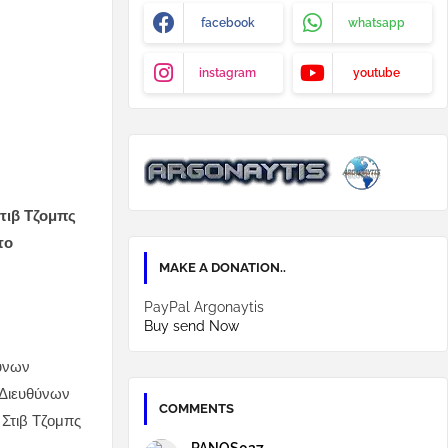
facebook
whatsapp
instagram
youtube
Στιβ Τζομπς
το
MAKE A DONATION..
PayPal Argonaytis
Buy send Now
θύνων
 Διευθύνων
COMMENTS
 Στιβ Τζομπς