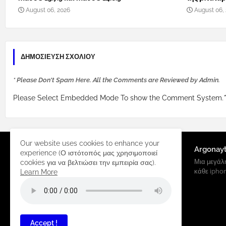
August 06, 2026
August 06,
ΔΗΜΟΣΊΕΥΣΗ ΣΧΟΛΊΟΥ
* Please Don't Spam Here. All the Comments are Reviewed by Admin.
Please Select Embedded Mode To show the Comment System.
*
Our website uses cookies to enhance your
Argonay
experience (Ο ιστότοπός μας χρησιμοποιεί
Μια μεγάλη
cookies για να βελτιώσει την εμπειρία σας).
κάθε ipho
Learn More
Accept !