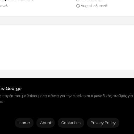
 2026
August 06, 2026
tis-George
 παρέα που μαθαίνουμε τα πάντα για την Apple και ο μοναδικός σταθμός για
ne
Home
About
Contact us
Privacy Policy