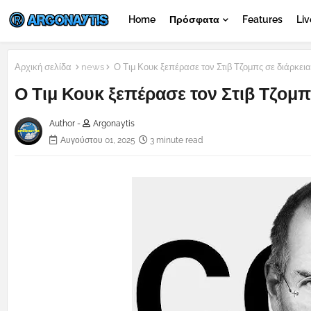
Home
Πρόσφατα
Features
Liv
Αρχική σελίδα
news
Ο Τιμ Κουκ ξεπέρασε τον Στιβ Τζομπς σε διάρκει
Ο Τιμ Κουκ ξεπέρασε τον Στιβ Τζομπ
Author -
Argonaytis
Αυγούστου 01, 2025
3 minute read