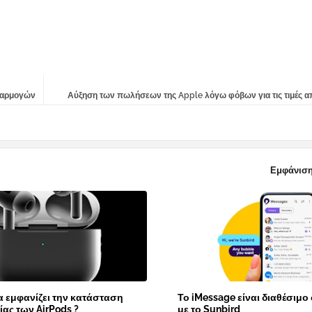
εφαρμογών
Αύξηση των πωλήσεων της Apple λόγω φόβων για τις τιμές α
Εμφάνιση
α εμφανίζει την κατάσταση
Το iMessage είναι διαθέσιμο
ας των AirPods ?
με το Sunbird