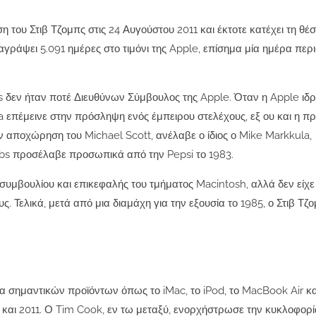
 του Στιβ Τζομπς στις 24 Αυγούστου 2011 και έκτοτε κατέχει τη θέ
αγράψει 5.091 ημέρες στο τιμόνι της Apple, επίσημα μία ημέρα περ
obs δεν ήταν ποτέ Διευθύνων Σύμβουλος της Apple. Όταν η Apple ιδ
a επέμεινε στην πρόσληψη ενός έμπειρου στελέχους, εξ ου και η π
 αποχώρηση του Michael Scott, ανέλαβε ο ίδιος ο Mike Markkula,
obs προσέλαβε προσωπικά από την Pepsi το 1983.
 συμβουλίου και επικεφαλής του τμήματος Macintosh, αλλά δεν είχε
 Τελικά, μετά από μια διαμάχη για την εξουσία το 1985, ο Στιβ Τζ
 σημαντικών προϊόντων όπως το iMac, το iPod, το MacBook Air κα
7 και 2011. Ο Tim Cook, εν τω μεταξύ, ενορχήστρωσε την κυκλοφορ