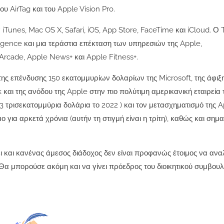
υ AirTag και του Apple Vision Pro.
iTunes, Mac OS X, Safari, iOS, App Store, FaceTime και iCloud. Ο
ligence και μια τεράστια επέκταση των υπηρεσιών της Apple,
rcade, Apple News+ και Apple Fitness+.
 της επένδυσης 150 εκατομμυρίων δολαρίων της Microsoft, της άφιξ
 και της ανόδου της Apple στην πιο πολύτιμη αμερικανική εταιρεία 
3 τρισεκατομμύρια δολάρια το 2022 ) και τον μετασχηματισμό της 
 για αρκετά χρόνια (αυτήν τη στιγμή είναι η τρίτη), καθώς και σημα
ι και κανένας άμεσος διάδοχος δεν είναι προφανώς έτοιμος να αναλ
. Θα μπορούσε ακόμη και να γίνει πρόεδρος του διοικητικού συμβουλ