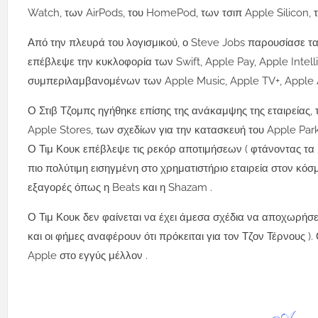
Watch, των AirPods, του HomePod, των τσιπ Apple Silicon, το
Από την πλευρά του λογισμικού, ο Steve Jobs παρουσίασε τα 
επέβλεψε την κυκλοφορία των Swift, Apple Pay, Apple Intel
συμπεριλαμβανομένων των Apple Music, Apple TV+, Apple A
Ο Στιβ Τζομπς ηγήθηκε επίσης της ανάκαμψης της εταιρείας,
Apple Stores, των σχεδίων για την κατασκευή του Apple Park
Ο Τιμ Κουκ επέβλεψε τις ρεκόρ αποτιμήσεων ( φτάνοντας τα 
πιο πολύτιμη εισηγμένη στο χρηματιστήριο εταιρεία στον κόσμο
εξαγορές όπως η Beats και η Shazam .
Ο Τιμ Κουκ δεν φαίνεται να έχει άμεσα σχέδια να αποχωρήσε
και οι φήμες αναφέρουν ότι πρόκειται για τον Τζον Τέρνους )
Apple στο εγγύς μέλλον .