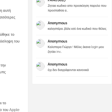
PANOS027
Ζηταει κωδικο απο προσκληση παρολο που
ση αυτή
προσπαθσα α...
ισσότερες
Anonymous
καλησπέρα...βάλε εσύ ένα κωδικό που θέλεις
ρύθηκε το
ρόσληψη του
Anonymous
Καλσπερα Γιώργο ! Μόλις έκανα login μου
ζητάει inv...
Anonymous
 την
όχι δεν διαγράφονται κανονικά
ομπς
ι το
ία του Apple