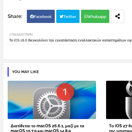
Facebook
Twitter
Whatsapp
ΠΑΛΑΙΌΤΕΡΗ
Το iOS 18.6 διευκολύνει την εγκατάσταση εναλλακτικών καταστημάτων 
YOU MAY LIKE
Διατίθεται το macOS 26.6.1, μαζί με τα
Το iOS 27 θ
macOS 15.7.9 και macOS 14.8.9
της μπαταρί