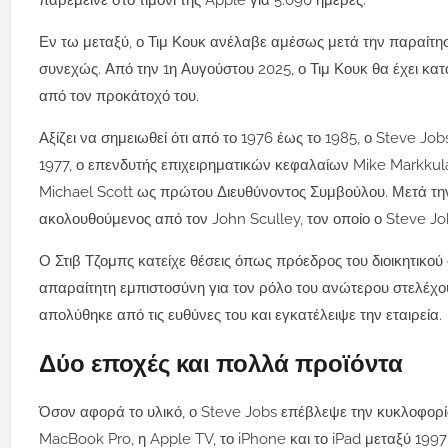
παρέμεινε στο τιμόνι της Apple για 5.090 ημέρες.
Εν τω μεταξύ, ο Τιμ Κουκ ανέλαβε αμέσως μετά την παραίτηση
συνεχώς. Από την 1η Αυγούστου 2025, ο Τιμ Κουκ θα έχει κατ
από τον προκάτοχό του.
Αξίζει να σημειωθεί ότι από το 1976 έως το 1985, ο Steve J
1977, ο επενδυτής επιχειρηματικών κεφαλαίων Mike Markkul
Michael Scott ως πρώτου Διευθύνοντος Συμβούλου. Μετά την
ακολουθούμενος από τον John Sculley, τον οποίο ο Steve J
Ο Στιβ Τζομπς κατείχε θέσεις όπως πρόεδρος του διοικητικού
απαραίτητη εμπιστοσύνη για τον ρόλο του ανώτερου στελέχους.
απολύθηκε από τις ευθύνες του και εγκατέλειψε την εταιρεία.
Δύο εποχές και πολλά προϊόντα
Όσον αφορά το υλικό, ο Steve Jobs επέβλεψε την κυκλοφορία
MacBook Pro, η Apple TV, το iPhone και το iPad μεταξύ 199