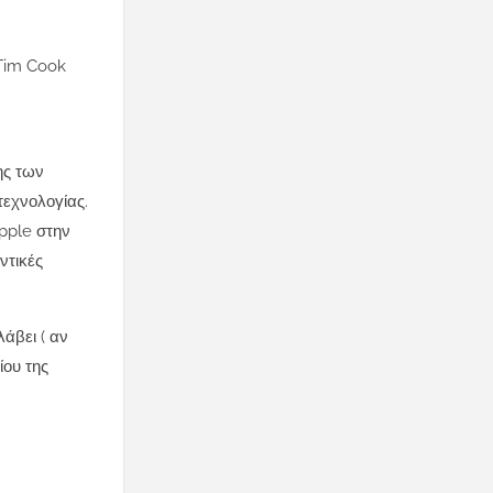
 Tim Cook
ης των
τεχνολογίας.
Apple στην
ντικές
άβει ( αν
ίου της