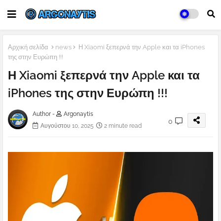
Αρχική σελίδα
news
Η Xiaomi ξεπερνά την Apple και τα iPhones
της στην Ευρώπη !!!
Η Xiaomi ξεπερνά την Apple και τα
iPhones της στην Ευρώπη !!!
Author -
Argonaytis
0
Αυγούστου 10, 2025
2 minute read