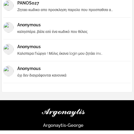
PANOS027
Ζηταει κωδικο απο προσκληση παρολο που προσπαθσα α...
Anonymous
καλησπέρα...βάλε εσύ ένα κωδικό που θέλεις
Anonymous
Καλσπερα Γιώργο ! Μόλις έκανα login μου ζητάει inv...
Anonymous
όχι δεν διαγράφονται κανονικά
Argonaytis-George
Μια μεγάλη παρέα που μαθαίνουμε τα πάντα για την Apple και ο