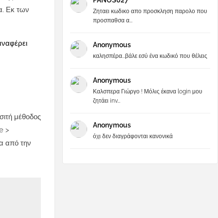
PANOS027
α. Εκ των
Ζηταει κωδικο απο προσκληση παρολο που
προσπαθσα α...
αναφέρει
Anonymous
καλησπέρα...βάλε εσύ ένα κωδικό που θέλεις
Anonymous
Καλσπερα Γιώργο ! Μόλις έκανα login μου
ζητάει inv...
σιτή μέθοδος
Anonymous
e >
όχι δεν διαγράφονται κανονικά
ία από την