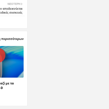
ΝΕΌΤΕΡΗ
ν αποδεικνύεται
ειδικές συσκευές
 περισσότερων
αζί με τα
.9