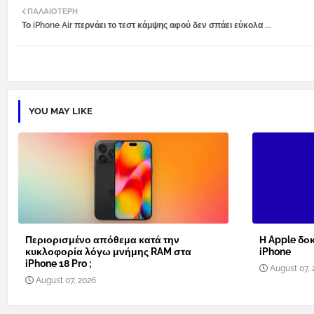
ΠΑΛΑΙΌΤΕΡΗ
Το iPhone Air περνάει το τεστ κάμψης αφού δεν σπάει εύκολα ...
YOU MAY LIKE
Περιορισμένο απόθεμα κατά την
Η Apple δοκ
κυκλοφορία λόγω μνήμης RAM στα
iPhone
iPhone 18 Pro ;
August 07, 
August 07, 2026