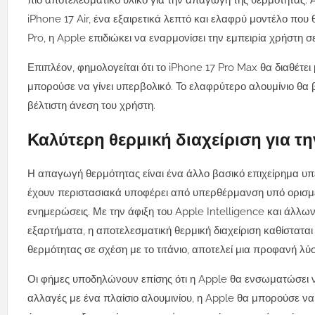
πιο αποτελεσματικό υλικό για την απαγωγή της θερμότητας. Α
iPhone 17 Air, ένα εξαιρετικά λεπτό και ελαφρύ μοντέλο π
Pro, η Apple επιδιώκει να εναρμονίσει την εμπειρία χρήστη σε
Επιπλέον, φημολογείται ότι το iPhone 17 Pro Max θα διαθέτει
μπορούσε να γίνει υπερβολικό. Το ελαφρύτερο αλουμίνιο θα
βέλτιστη άνεση του χρήστη.
Καλύτερη θερμική διαχείριση για τ
Η απαγωγή θερμότητας είναι ένα άλλο βασικό επιχείρημα υπέρ
έχουν περιστασιακά υποφέρει από υπερθέρμανση υπό ορισμ
ενημερώσεις. Με την άφιξη του Apple Intelligence και άλλω
εξαρτήματα, η αποτελεσματική θερμική διαχείριση καθίσταται
θερμότητας σε σχέση με το τιτάνιο, αποτελεί μια προφανή λύ
Οι φήμες υποδηλώνουν επίσης ότι η Apple θα ενσωματώσει νέα
αλλαγές με ένα πλαίσιο αλουμινίου, η Apple θα μπορούσε να