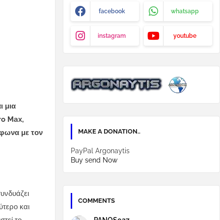
facebook
whatsapp
instagram
youtube
ι μια
ro Max,
MAKE A DONATION..
μφωνα με τον
PayPal Argonaytis
Buy send Now
συνδυάζει
COMMENTS
ύτερο και