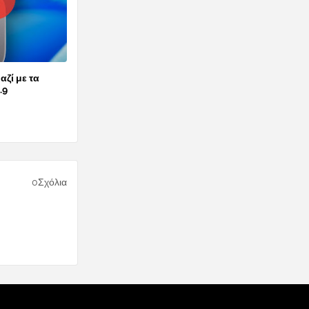
αζί με τα
.9
0Σχόλια