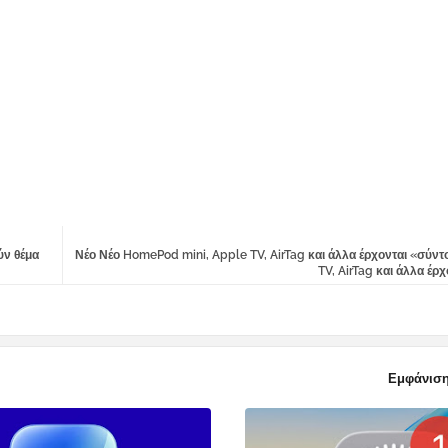
ύν θέμα
Νέο Νέο HomePod mini, Apple TV, AirTag και άλλα έρχονται «σύντ
TV, AirTag και άλλα έρ
Εμφάνιση