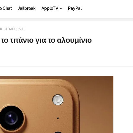
e Chat
Jailbreak
AppleTV
PayPal
α το αλουμίνιο
το τιτάνιο για το αλουμίνιο