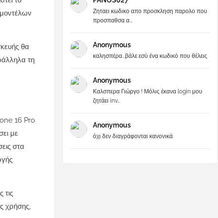
στεί το
PANOS027
Ζηταει κωδικο απο προσκληση παρολο που
ν μοντέλων
προσπαθσα α...
Anonymous
σκευής θα
καλησπέρα...βάλε εσύ ένα κωδικό που θέλεις
ράλληλα τη
Anonymous
Καλσπερα Γιώργο ! Μόλις έκανα login μου
ζητάει inv...
hone 16 Pro
Anonymous
ει με
όχι δεν διαγράφονται κανονικά
σεις στα
ωγής
 τις
ς χρήσης,