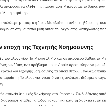
υτή η επιλογή φαίνεται να υποκινείται από την ανάγκη να ανταγωνι
ου θα μπορούσε να κλέψει την παράσταση. Μειώνοντας το βάρος τω
 όλη τη σειρά της.
 μεγαλύτερη μπαταρία φέτος . Με πλαίσιο τιτανίου, το βάρος της συ
 βοηθούσε στην αντιστάθμιση αυτού του γεγονότος, διατηρώντας πα
ην εποχή της Τεχνητής Νοημοσύνης
 του αλουμινίου. Το iPhone 15 Pro και, σε μικρότερο βαθμό, το iP
ένες συνθήκες, ένα πρόβλημα που η Apple προσπάθησε να μετριάσ
ν εργαλείων τεχνητής νοημοσύνης, τα οποία θέτουν μεγάλες απαιτή
 απαραίτητη. Το αλουμίνιο, γνωστό για τις ανώτερες ιδιότητες απαγ
ση.
 στοιχεία θερμικής διαχείρισης στο iPhone 17. Συνδυάζοντας αυτές
 διασφαλίσει σταθερή απόδοση ακόμη και κατά τη διάρκεια εντατική