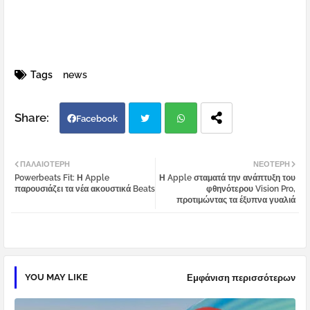
Tags
news
Facebook
Twi
Wh
ΠΑΛΑΙΌΤΕΡΗ
ΝΕΌΤΕΡΗ
Powerbeats Fit: Η Apple
Η Apple σταματά την ανάπτυξη του
tter
atsa
παρουσιάζει τα νέα ακουστικά Beats
φθηνότερου Vision Pro,
προτιμώντας τα έξυπνα γυαλιά
pp
YOU MAY LIKE
Εμφάνιση περισσότερων