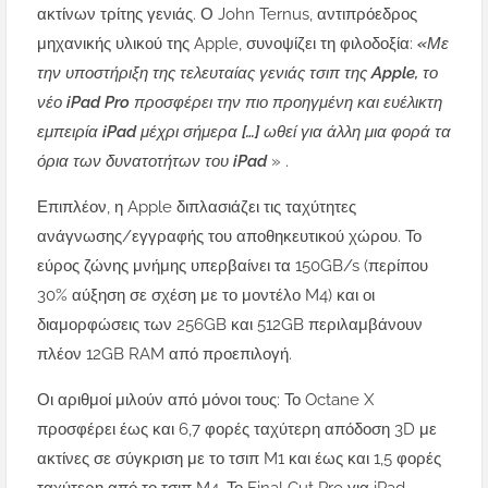
ακτίνων τρίτης γενιάς. Ο John Ternus, αντιπρόεδρος
μηχανικής υλικού της Apple, συνοψίζει τη φιλοδοξία:
«Με
την υποστήριξη της τελευταίας γενιάς τσιπ της Apple, το
νέο iPad Pro προσφέρει την πιο προηγμένη και ευέλικτη
εμπειρία iPad μέχρι σήμερα […] ωθεί για άλλη μια φορά τα
όρια των δυνατοτήτων του iPad
» .
Επιπλέον, η Apple διπλασιάζει τις ταχύτητες
ανάγνωσης/εγγραφής του αποθηκευτικού χώρου. Το
εύρος ζώνης μνήμης υπερβαίνει τα 150GB/s (περίπου
30% αύξηση σε σχέση με το μοντέλο M4) και οι
διαμορφώσεις των 256GB και 512GB περιλαμβάνουν
πλέον 12GB RAM από προεπιλογή.
Οι αριθμοί μιλούν από μόνοι τους: Το Octane X
προσφέρει έως και 6,7 φορές ταχύτερη απόδοση 3D με
ακτίνες σε σύγκριση με το τσιπ M1 και έως και 1,5 φορές