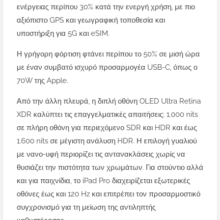
ενέργειας περίπου 30% κατά την ενεργή χρήση, με πιο
αξιόπιστο GPS και γεωγραφική τοποθεσία και
υποστήριξη για 5G και eSIM.
Η γρήγορη φόρτιση φτάνει περίπου το 50% σε μισή ώρα
με έναν συμβατό ισχυρό προσαρμογέα USB-C, όπως ο
70W της Apple.
Από την άλλη πλευρά, η διπλή οθόνη OLED Ultra Retina
XDR καλύπτει τις επαγγελματικές απαιτήσεις: 1.000 nits
σε πλήρη οθόνη για περιεχόμενο SDR και HDR και έως
1.600 nits σε μέγιστη ανάλυση HDR. Η επιλογή γυαλιού
με νανο-υφή περιορίζει τις αντανακλάσεις χωρίς να
θυσιάζει την πιστότητα των χρωμάτων. Για στούντιο αλλά
και για παιχνίδια, το iPad Pro διαχειρίζεται εξωτερικές
οθόνες έως και 120 Hz και επιτρέπει τον προσαρμοστικό
συγχρονισμό για τη μείωση της αντιληπτής