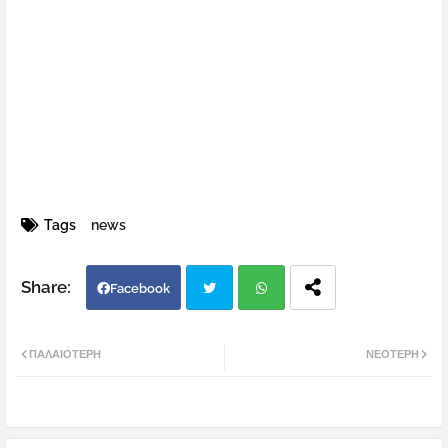
Tags
news
Facebook
Twi
Wh
ΠΑΛΑΙΌΤΕΡΗ
ΝΕΌΤΕΡΗ
tter
atsa
pp