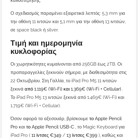
καθυστέρησης.
Ο σχεδιασμός παραμένει εξαιρετικά λεπτός: 5,3 mm για
την οθόνη 11 ιντσών και 5,1 mm για την οθόνη 13 ιντσών,
σε space black ή silver.
Τιμή και ημερομηνία
κυκλοφορίας
Οι χωρητικότητες κυμαίνονται από 256GB έως 2TB. Οι
προπαραγγελίες ξεκινούν σήμερα, με διαθεσιμότητα στις
22 Οκτωβρίου. Στη Γαλλία, το iPad Pro M5 11 ιντσών
ξεκινά
από 1.119€ (Wi-Fi) και 1.369€ (Wi-Fi + Cellular)
.
Το iPad Pro M5 13 ιντσών ξεκινά από 1.469€ (Wi-Fi) και
1.719€ (Wi-Fi + Cellular).
Όσον αφορά τα αξεσουάρ, βρίσκουμε
το Apple Pencil
Pro
και
το Apple Pencil USB-C
, το Magic Keyboard για
iPad Pro (
11 ίντσες €349
/
13 ίντσες €399
), καθώς και