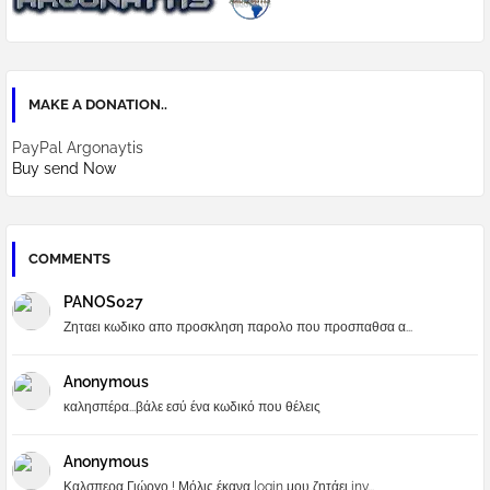
MAKE A DONATION..
PayPal Argonaytis
Buy send Now
COMMENTS
PANOS027
Ζηταει κωδικο απο προσκληση παρολο που προσπαθσα α...
Anonymous
καλησπέρα...βάλε εσύ ένα κωδικό που θέλεις
Anonymous
Καλσπερα Γιώργο ! Μόλις έκανα login μου ζητάει inv...