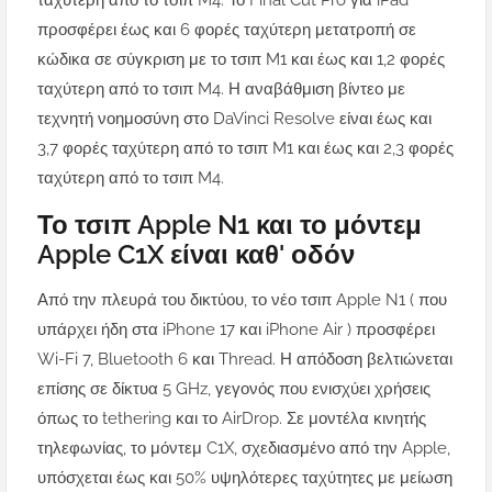
ταχύτερη από το τσιπ M4. Το Final Cut Pro για iPad
προσφέρει έως και 6 φορές ταχύτερη μετατροπή σε
κώδικα σε σύγκριση με το τσιπ M1 και έως και 1,2 φορές
ταχύτερη από το τσιπ M4. Η αναβάθμιση βίντεο με
τεχνητή νοημοσύνη στο DaVinci Resolve είναι έως και
3,7 φορές ταχύτερη από το τσιπ M1 και έως και 2,3 φορές
ταχύτερη από το τσιπ M4.
Το τσιπ Apple N1 και το μόντεμ
Apple C1X είναι καθ' οδόν
Από την πλευρά του δικτύου, το νέο τσιπ Apple N1 ( που
υπάρχει ήδη στα iPhone 17 και iPhone Air ) προσφέρει
Wi-Fi 7, Bluetooth 6 και Thread. Η απόδοση βελτιώνεται
επίσης σε δίκτυα 5 GHz, γεγονός που ενισχύει χρήσεις
όπως το tethering και το AirDrop. Σε μοντέλα κινητής
τηλεφωνίας, το μόντεμ C1X, σχεδιασμένο από την Apple,
υπόσχεται έως και 50% υψηλότερες ταχύτητες με μείωση