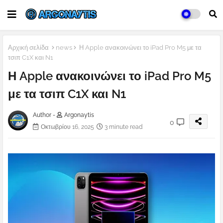
Αρχική σελίδα
news
Η Apple ανακοινώνει το iPad Pro M5 με τα
τσιπ C1X και N1
Η Apple ανακοινώνει το iPad Pro M5
με τα τσιπ C1X και N1
Author -
Argonaytis
0
Οκτωβρίου 16, 2025
3 minute read