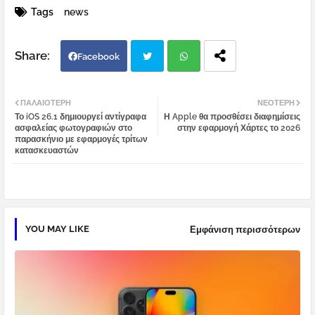
Tags
news
Facebook
Twi
Wh
ΠΑΛΑΙΌΤΕΡΗ
ΝΕΌΤΕΡΗ
Το iOS 26.1 δημιουργεί αντίγραφα
Η Apple θα προσθέσει διαφημίσεις
tter
atsa
ασφαλείας φωτογραφιών στο
στην εφαρμογή Χάρτες το 2026
παρασκήνιο με εφαρμογές τρίτων
κατασκευαστών
pp
YOU MAY LIKE
Εμφάνιση περισσότερων