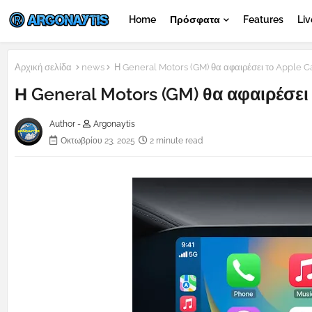
Home
Πρόσφατα
Features
Liv
Αρχική σελίδα
news
Η General Motors (GM) θα αφαιρέσει το Apple Ca
Η General Motors (GM) θα αφαιρέσει
Author -
Argonaytis
Οκτωβρίου 23, 2025
2 minute read