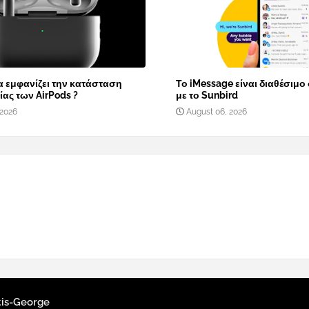
α εμφανίζει την κατάσταση
Το iMessage είναι διαθέσιμο
ας των AirPods ?
με το Sunbird
 2026
August 06, 2026
tis-George