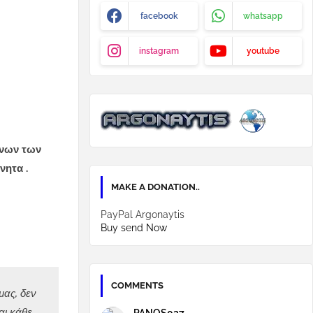
facebook
whatsapp
instagram
youtube
ένων των
νητα .
MAKE A DONATION..
PayPal Argonaytis
Buy send Now
COMMENTS
μας, δεν
αι κάθε