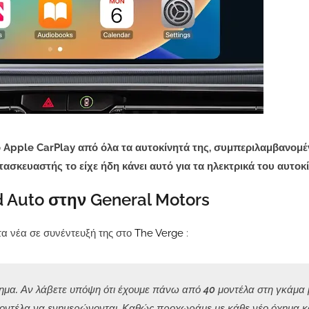
ο Apple CarPlay από όλα τα αυτοκίνητά της, συμπεριλαμβανομ
σκευαστής το είχε ήδη κάνει αυτό για τα ηλεκτρικά του αυτοκί
id Auto στην General Motors
α νέα σε συνέντευξή της στο
The Verge
:
ημα. Αν λάβετε υπόψη ότι έχουμε πάνω από 40 μοντέλα στη γκάμα 
μοντέλα να ενημερώνονται. Καθώς προχωράμε με κάθε νέο όχημα κ