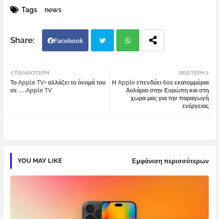
Tags
news
Facebook
Twi
Wh
ΠΑΛΑΙΌΤΕΡΗ
ΝΕΌΤΕΡΗ
Το Apple TV+ αλλάζει το όνομά του
Η Apple επενδύει 600 εκατομμύρια
tter
atsa
σε .....Apple TV
δολάρια στην Ευρώπη και στη
χωρα μας για την παραγωγή
ενέργειας
pp
YOU MAY LIKE
Εμφάνιση περισσότερων