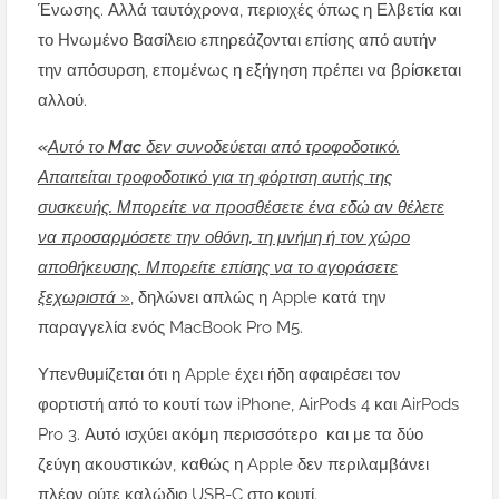
Ένωσης. Αλλά ταυτόχρονα, περιοχές όπως η Ελβετία και
το Ηνωμένο Βασίλειο επηρεάζονται επίσης από αυτήν
την απόσυρση, επομένως η εξήγηση πρέπει να βρίσκεται
αλλού.
«
Αυτό το Mac δεν συνοδεύεται από τροφοδοτικό.
Απαιτείται τροφοδοτικό για τη φόρτιση αυτής της
συσκευής. Μπορείτε να προσθέσετε ένα εδώ αν θέλετε
να προσαρμόσετε την οθόνη, τη μνήμη ή τον χώρο
αποθήκευσης. Μπορείτε επίσης να το αγοράσετε
ξεχωριστά
»
, δηλώνει απλώς η Apple κατά την
παραγγελία ενός MacBook Pro M5.
Υπενθυμίζεται ότι η Apple έχει ήδη αφαιρέσει τον
φορτιστή από το κουτί των iPhone, AirPods 4 και AirPods
Pro 3. Αυτό ισχύει ακόμη περισσότερο και με τα δύο
ζεύγη ακουστικών, καθώς η Apple δεν περιλαμβάνει
πλέον ούτε καλώδιο USB-C στο κουτί.