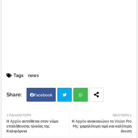
Tags
news
Facebook
Twi
Wh
ΠΑΛΑΙΌΤΕΡΗ
ΝΕΌΤΕΡΗ
Η Apple αντιτίθεται στον νόμο
Η Apple ανακοινώνει το Vision Pro
tter
atsa
επαλήθευσης ηλικίας της
M5: χαμηλότερη τιμή και καλύτερη
Καλιφόρνια
άνεση
pp