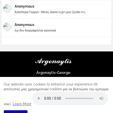
Anonymous
Καλσπερα Γιώργο ! Μόλις έκανα login μου ζητάει inv...
Anonymous
όχι δεν διαγράφονται κανονικά
Argonaytis-George
Μια μεγάλη παρέα που μαθαίνουμε τα πάντα για την Apple και ο
μοναδικός σταθμός για κάθε iphone
Our website uses cookies to enhance your experience (Ο
ιστότοπός μας χρησιμοποιεί cookies για να βελτιώσει την εμπειρία
Home
About
Contact us
Privacy Policy
σας).
Learn More