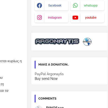
facebook
whatsapp
instagram
youtube
εται κυρίως η
MAKE A DONATION..
PayPal Argonaytis
ου
Buy send Now
 τη
και τα
COMMENTS