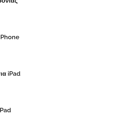
ρονιάς
 iPhone
ια iPad
iPad