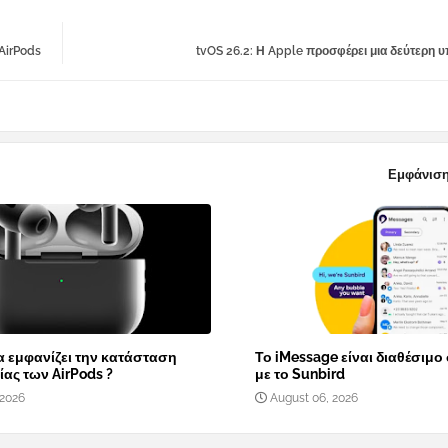
AirPods
tvOS 26.2: Η Apple προσφέρει μια δεύτερη 
Εμφάνιση
α εμφανίζει την κατάσταση
Το iMessage είναι διαθέσιμο
ας των AirPods ?
με το Sunbird
 2026
August 06, 2026