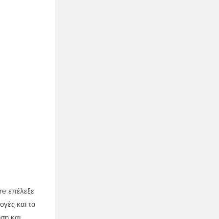
re επέλεξε
ογές και τα
ηση και