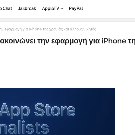
e Chat
Jailbreak
AppleTV
PayPal
ν εφαρμογή για iPhone της χρονιάς και άλλους νικητές
ακοινώνει την εφαρμογή για iPhone τ