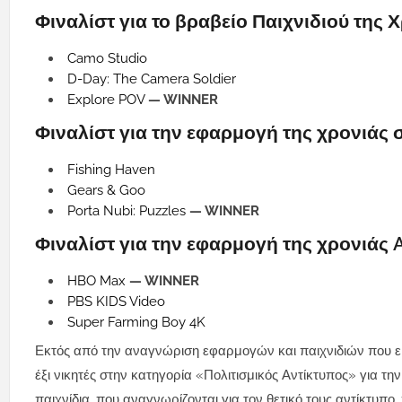
Φιναλίστ για το βραβείο Παιχνιδιού της Χ
Camo Studio
D-Day: The Camera Soldier
Explore POV
— WINNER
Φιναλίστ για την εφαρμογή της χρονιάς 
Fishing Haven
Gears & Goo
Porta Nubi: Puzzles
— WINNER
Φιναλίστ για την εφαρμογή της χρονιάς 
HBO Max
— WINNER
PBS KIDS Video
Super Farming Boy 4K
Εκτός από την αναγνώριση εφαρμογών και παιχνιδιών που εί
έξι νικητές στην κατηγορία «Πολιτισμικός Αντίκτυπος» για τη
παιχνίδια, που αναγνωρίζονται για τον θετικό τους αντίκτυπ