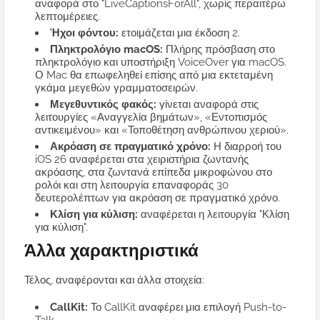
αναφορά στο "LiveCaptionsForAll", χωρίς περαιτέρω
λεπτομέρειες.
Ήχοι φόντου:
ετοιμάζεται μια έκδοση 2.
Πληκτρολόγιο macOS:
Πλήρης πρόσβαση στο
πληκτρολόγιο και υποστήριξη VoiceOver για macOS.
Ο Mac θα επωφεληθεί επίσης από μια εκτεταμένη
γκάμα μεγεθών γραμματοσειρών.
Μεγεθυντικός φακός:
γίνεται αναφορά στις
λειτουργίες «Αναγγελία βημάτων», «Εντοπισμός
αντικειμένου» και «Τοποθέτηση ανθρώπινου χεριού».
Ακρόαση σε πραγματικό χρόνο:
Η διαρροή του
iOS 26 αναφέρεται στα χειριστήρια ζωντανής
ακρόασης, στα ζωντανά επίπεδα μικροφώνου στο
ρολόι και στη λειτουργία επαναφοράς 30
δευτερολέπτων για ακρόαση σε πραγματικό χρόνο.
Κλίση για κύλιση:
αναφέρεται η λειτουργία "Κλίση
για κύλιση".
Άλλα χαρακτηριστικά
Τέλος, αναφέρονται και άλλα στοιχεία:
CallKit:
Το CallKit αναφέρει μια επιλογή Push-to-