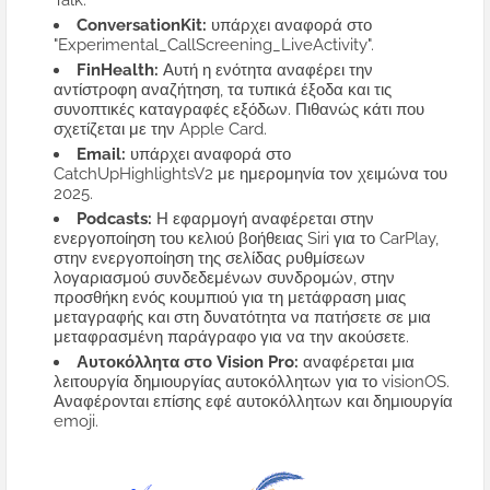
Talk.
ConversationKit:
υπάρχει αναφορά στο
"Experimental_CallScreening_LiveActivity".
FinHealth:
Αυτή η ενότητα αναφέρει την
αντίστροφη αναζήτηση, τα τυπικά έξοδα και τις
συνοπτικές καταγραφές εξόδων. Πιθανώς κάτι που
σχετίζεται με την Apple Card.
Email:
υπάρχει αναφορά στο
CatchUpHighlightsV2 με ημερομηνία τον χειμώνα του
2025.
Podcasts:
Η εφαρμογή αναφέρεται στην
ενεργοποίηση του κελιού βοήθειας Siri για το CarPlay,
στην ενεργοποίηση της σελίδας ρυθμίσεων
λογαριασμού συνδεδεμένων συνδρομών, στην
προσθήκη ενός κουμπιού για τη μετάφραση μιας
μεταγραφής και στη δυνατότητα να πατήσετε σε μια
μεταφρασμένη παράγραφο για να την ακούσετε.
Αυτοκόλλητα στο Vision Pro:
αναφέρεται μια
λειτουργία δημιουργίας αυτοκόλλητων για το visionOS.
Αναφέρονται επίσης εφέ αυτοκόλλητων και δημιουργία
emoji.