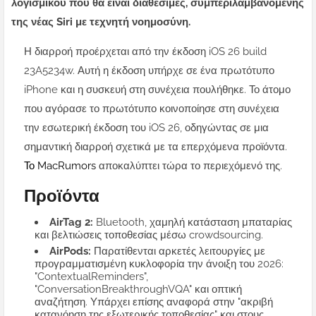
λογισμικού που θα είναι διαθέσιμες, συμπεριλαμβανομένης
της νέας Siri με τεχνητή νοημοσύνη.
Η διαρροή προέρχεται από την έκδοση iOS 26 build
23A5234w. Αυτή η έκδοση υπήρχε σε ένα πρωτότυπο
iPhone και η συσκευή στη συνέχεια πουλήθηκε. Το άτομο
που αγόρασε το πρωτότυπο κοινοποίησε στη συνέχεια
την εσωτερική έκδοση του iOS 26, οδηγώντας σε μια
σημαντική διαρροή σχετικά με τα επερχόμενα προϊόντα.
Το MacRumors
αποκαλύπτει τώρα το περιεχόμενό της.
Προϊόντα
AirTag 2:
Bluetooth, χαμηλή κατάσταση μπαταρίας
και βελτιώσεις τοποθεσίας μέσω crowdsourcing.
AirPods:
Παρατίθενται αρκετές λειτουργίες με
προγραμματισμένη κυκλοφορία την άνοιξη του 2026:
"ContextualReminders",
"ConversationBreakthroughVQA" και οπτική
αναζήτηση. Υπάρχει επίσης αναφορά στην "ακριβή
κατανόηση της εξωτερικής τοποθεσίας" και στους