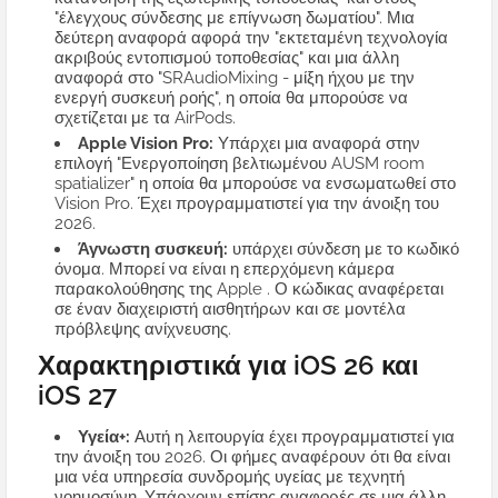
"έλεγχους σύνδεσης με επίγνωση δωματίου". Μια
δεύτερη αναφορά αφορά την "εκτεταμένη τεχνολογία
ακριβούς εντοπισμού τοποθεσίας" και μια άλλη
αναφορά στο "SRAudioMixing - μίξη ήχου με την
ενεργή συσκευή ροής", η οποία θα μπορούσε να
σχετίζεται με τα AirPods.
Apple Vision Pro:
Υπάρχει μια αναφορά στην
επιλογή "Ενεργοποίηση βελτιωμένου AUSM room
spatializer" η οποία θα μπορούσε να ενσωματωθεί στο
Vision Pro. Έχει προγραμματιστεί για την άνοιξη του
2026.
Άγνωστη συσκευή:
υπάρχει σύνδεση με το κωδικό
όνομα. Μπορεί να είναι η επερχόμενη κάμερα
παρακολούθησης της Apple . Ο κώδικας αναφέρεται
σε έναν διαχειριστή αισθητήρων και σε μοντέλα
πρόβλεψης ανίχνευσης.
Χαρακτηριστικά για iOS 26 και
iOS 27
Υγεία+:
Αυτή η λειτουργία έχει προγραμματιστεί για
την άνοιξη του 2026. Οι φήμες αναφέρουν ότι θα είναι
μια νέα υπηρεσία συνδρομής υγείας με τεχνητή
νοημοσύνη. Υπάρχουν επίσης αναφορές σε μια άλλη