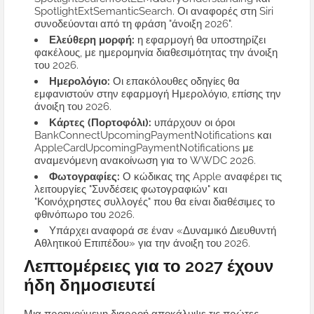
SpotlightExtSemanticSearch. Οι αναφορές στη Siri
συνοδεύονται από τη φράση "άνοιξη 2026".
Ελεύθερη μορφή:
η εφαρμογή θα υποστηρίζει
φακέλους, με ημερομηνία διαθεσιμότητας την άνοιξη
του 2026.
Ημερολόγιο:
Οι επακόλουθες οδηγίες θα
εμφανιστούν στην εφαρμογή Ημερολόγιο, επίσης την
άνοιξη του 2026.
Κάρτες (Πορτοφόλι):
υπάρχουν οι όροι
BankConnectUpcomingPaymentNotifications και
AppleCardUpcomingPaymentNotifications με
αναμενόμενη ανακοίνωση για το WWDC 2026.
Φωτογραφίες:
Ο κώδικας της Apple αναφέρει τις
λειτουργίες "Συνδέσεις φωτογραφιών" και
"Κοινόχρηστες συλλογές" που θα είναι διαθέσιμες το
φθινόπωρο του 2026.
Υπάρχει αναφορά σε έναν «Δυναμικό Διευθυντή
Αθλητικού Επιπέδου» για την άνοιξη του 2026.
Λεπτομέρειες για το 2027 έχουν
ήδη δημοσιευτεί