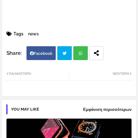
Tags
news
Facebook
Twi
Wh
ΠΑΛΑΙΌΤΕΡΗ
ΝΕΌΤΕΡΗ
tter
atsa
pp
YOU MAY LIKE
Εμφάνιση περισσότερων