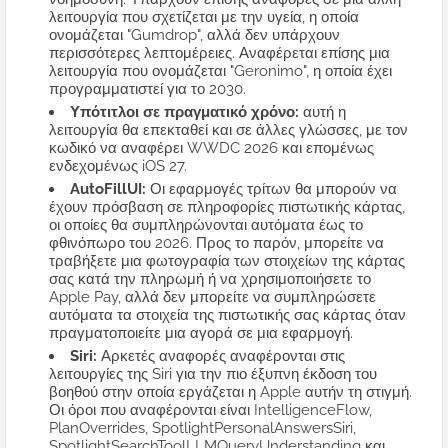
λειτουργία που σχετίζεται με την υγεία, η οποία
ονομάζεται "Gumdrop", αλλά δεν υπάρχουν
περισσότερες λεπτομέρειες. Αναφέρεται επίσης μια
λειτουργία που ονομάζεται "Geronimo", η οποία έχει
προγραμματιστεί για το 2030.
Υπότιτλοι σε πραγματικό χρόνο:
αυτή η
λειτουργία θα επεκταθεί και σε άλλες γλώσσες, με τον
κωδικό να αναφέρει WWDC 2026 και επομένως
ενδεχομένως iOS 27.
AutoFillUI:
Οι εφαρμογές τρίτων θα μπορούν να
έχουν πρόσβαση σε πληροφορίες πιστωτικής κάρτας,
οι οποίες θα συμπληρώνονται αυτόματα έως το
φθινόπωρο του 2026. Προς το παρόν, μπορείτε να
τραβήξετε μια φωτογραφία των στοιχείων της κάρτας
σας κατά την πληρωμή ή να χρησιμοποιήσετε το
Apple Pay, αλλά δεν μπορείτε να συμπληρώσετε
αυτόματα τα στοιχεία της πιστωτικής σας κάρτας όταν
πραγματοποιείτε μια αγορά σε μια εφαρμογή.
Siri:
Αρκετές αναφορές αναφέρονται στις
λειτουργίες της Siri για την πιο έξυπνη έκδοση του
βοηθού στην οποία εργάζεται η Apple αυτήν τη στιγμή.
Οι όροι που αναφέρονται είναι IntelligenceFlow,
PlanOverrides, SpotlightPersonalAnswersSiri,
SpotlightSearchToolLLMQueryUnderstanding και