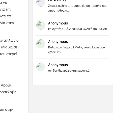
PANOS027
ια να
Ζηταει κωδικο απο προσκληση παρολο που
για την
προσπαθσα α...
άσει τα
γία στην
Anonymous
καλησπέρα...βάλε εσύ ένα κωδικό που θέλεις
ταν απλώς ο
Anonymous
α αναβιώσει
Καλσπερα Γιώργο ! Μόλις έκανα login μου
ζητάει inv...
του στερεί
Anonymous
όχι δεν διαγράφονται κανονικά
 Apple
προσέλαβε
ται στην