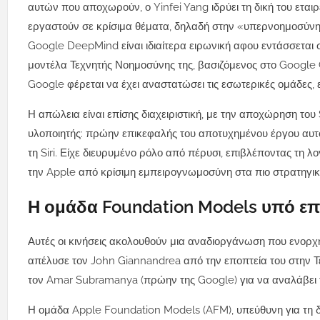
αυτών που αποχωρούν, ο Yinfei Yang ιδρύει τη δική του εται
εργαστούν σε κρίσιμα θέματα, δηλαδή στην «υπερνοημοσύνη
Google DeepMind είναι ιδιαίτερα ειρωνική αφου εντάσσεται 
μοντέλα Τεχνητής Νοημοσύνης της, βασιζόμενος στο Google Ge
Google φέρεται να έχει αναστατώσει τις εσωτερικές ομάδες, 
Η απώλεια είναι επίσης διαχειριστική, με την αποχώρηση το
υλοποιητής: πρώην επικεφαλής του αποτυχημένου έργου αυτόν
τη Siri. Είχε διευρυμένο ρόλο από πέρυσι, επιβλέποντας τη 
την Apple από κρίσιμη εμπειρογνωμοσύνη στα πιο στρατηγικ
Η ομάδα Foundation Models υπό ε
Αυτές οι κινήσεις ακολουθούν μια αναδιοργάνωση που ενορ
απέλυσε τον John Giannandrea από την εποπτεία του στην Τ
τον Amar Subramanya (πρώην της Google) για να αναλάβει τι
Η ομάδα Apple Foundation Models (AFM), υπεύθυνη για τη δη