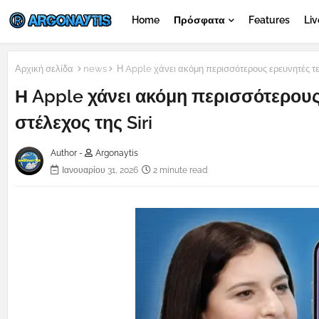
Home
Πρόσφατα
Features
Liv
Αρχική σελίδα
news
Η Apple χάνει ακόμη περισσότερους ερευνητές τεχ
Η Apple χάνει ακόμη περισσότερους
στέλεχος της Siri
Author -
Argonaytis
Ιανουαρίου 31, 2026
2 minute read