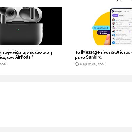
α εμφανίζει την κατάσταση
Το iMessage είναι διαθέσιμο
ας των AirPods ?
με το Sunbird
 2026
August 06, 2026