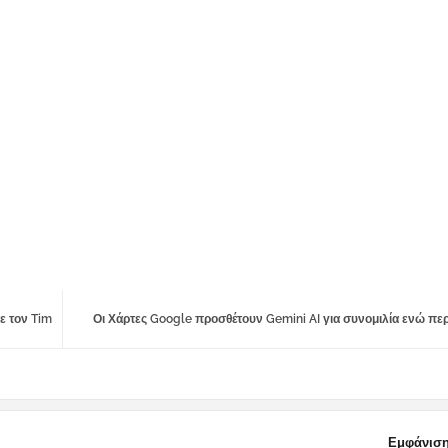
ε τον Tim
Οι Χάρτες Google προσθέτουν Gemini AI για συνομιλία ενώ πε
Εμφάνιση