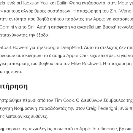
ρεία, ενώ οι Haoxuan You και Bailin Wang εντάσσονται στην Meta γ
» και τους αλγόριθμους συστάσεων. Η αποχώρηση του Zirui Wang 
στην οντότητα που βοηθά επί του παρόντος την Apple να κατασκευ
mini για το Siri . Αυτή η απόφαση να ανατεθεί μια βασική τεχνολο
επιταχύνοντας την έξοδο.
υ Stuart Bowers για την Google DeepMind. Αυτό το στέλεχος δεν ή
ομων αυτοκινήτων (το διάσημο Apple Car), είχε επιστρέψει για ν
λογική απόκρισης του βοηθού υπό τον Mike Rockwell. Η αποχώρησή 
ά της έργα.
πιτήρηση
χηστρώθηκε πέρυσι από τον Tim Cook. Ο Διευθύνων Σύμβουλος της
εχνητή Νοημοσύνη, παραδίδοντάς την στον Craig Federighi , ενώ 
ς λειτουργικές ευθύνες.
μιουργία της τεχνολογίας πίσω από το Apple Intelligence, βρίσκε