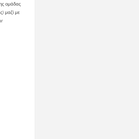
της ομάδας
ς) μαζί με
ar