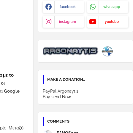
facebook
whatsapp
instagram
youtube
 με το
MAKE A DONATION..
 οι
αι Google
PayPal Argonaytis
Buy send Now
COMMENTS
ple. Μεταξύ