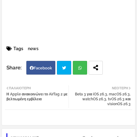
Tags
news
Facebook
Twi
Wh
ΠΑΛΑΙΌΤΕΡΗ
ΝΕΌΤΕΡΗ
Η Apple ανακοινώνει το AirTag 2 με
Beta 3 για iOS 26.3, macOS 26.3,
tter
atsa
βελτιωμένη εμβέλεια
watchOS 26.3, tvOS 26.3 και
visionOS 26.3
pp