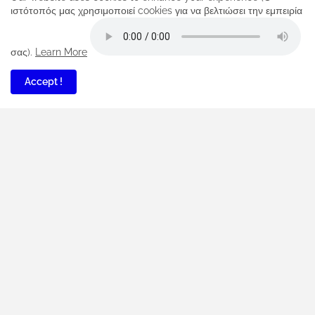
ιστότοπός μας χρησιμοποιεί cookies για να βελτιώσει την εμπειρία
σας).
Learn More
MAKE A DONATION..
Accept !
PayPal Argonaytis
Buy send Now
COMMENTS
PANOS027
Ζηταει κωδικο απο προσκληση παρολο που προσπαθσα α...
Anonymous
καλησπέρα...βάλε εσύ ένα κωδικό που θέλεις
Anonymous