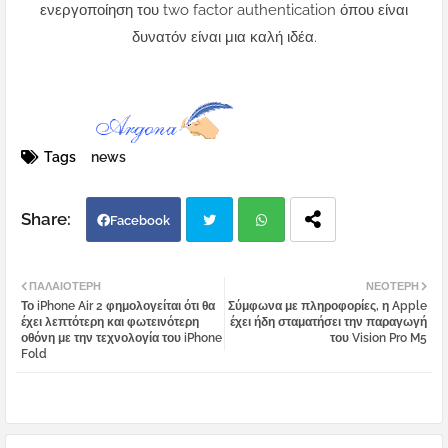
ενεργοποίηση του two factor authentication όπου είναι
δυνατόν είναι μια καλή ιδέα.
Tags
news
Facebook
Twi
Wh
ΠΑΛΑΙΌΤΕΡΗ
ΝΕΌΤΕΡΗ
Το iPhone Air 2 φημολογείται ότι θα
Σύμφωνα με πληροφορίες, η Apple
tter
atsa
έχει λεπτότερη και φωτεινότερη
έχει ήδη σταματήσει την παραγωγή
οθόνη με την τεχνολογία του iPhone
του Vision Pro M5
Fold
pp