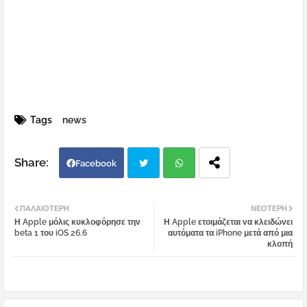
Tags
news
Facebook
Twi
Wh
ΠΑΛΑΙΌΤΕΡΗ
ΝΕΌΤΕΡΗ
Η Apple μόλις κυκλοφόρησε την
Η Apple ετοιμάζεται να κλειδώνει
tter
atsa
beta 1 του iOS 26.6
αυτόματα τα iPhone μετά από μια
κλοπή
pp