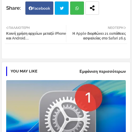
Facebook
Twi
Wh
ΠΑΛΑΙΌΤΕΡΗ
ΝΕΌΤΕΡΗ
Κοινή χρήση αρχείων μεταξύ iPhone
Η Apple διορθώνει 21 ευπάθειες
tter
atsa
και Android....
ασφαλείας στο Safari 26.5
pp
YOU MAY LIKE
Εμφάνιση περισσότερων