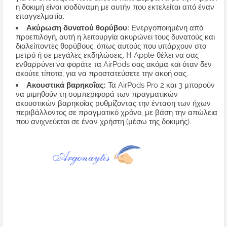
η δοκιμή είναι ισοδύναμη με αυτήν που εκτελείται από έναν
επαγγελματία.
Ακύρωση δυνατού θορύβου:
Ενεργοποιημένη από
προεπιλογή, αυτή η λειτουργία ακυρώνει τους δυνατούς και
διαλείποντες θορύβους, όπως αυτούς που υπάρχουν στο
μετρό ή σε μεγάλες εκδηλώσεις. Η Apple θέλει να σας
ενθαρρύνει να φοράτε τα AirPods σας ακόμα και όταν δεν
ακούτε τίποτα, για να προστατεύσετε την ακοή σας.
Ακουστικά βαρηκοΐας:
Τα AirPods Pro 2 και 3 μπορούν
να μιμηθούν τη συμπεριφορά των πραγματικών
ακουστικών βαρηκοΐας ρυθμίζοντας την ένταση των ήχων
περιβάλλοντος σε πραγματικό χρόνο, με βάση την απώλεια
που ανιχνεύεται σε έναν χρήστη (μέσω της δοκιμής).