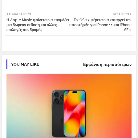
Twi
Wh
ΠΑΛΑΙΌΤΕΡΗ
ΝΕΌΤΕΡΗ
Η Apple Music φαίνεται να ετοιμάζει
Το iOS 27 φέρεται να καταργεί την
tter
atsa
μια δωρεάν έκδοση και άλλες
υποστήριξη για iPhone 11 και iPhone
επιλογές συνδρομής
SE 2
pp
YOU MAY LIKE
Εμφάνιση περισσότερων