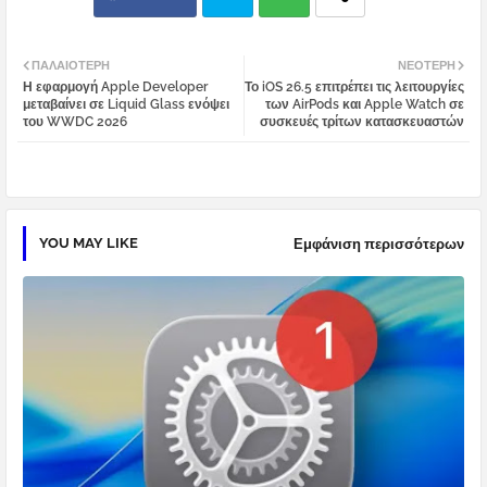
Twi
Wh
ΠΑΛΑΙΌΤΕΡΗ
ΝΕΌΤΕΡΗ
Η εφαρμογή Apple Developer
Το iOS 26.5 επιτρέπει τις λειτουργίες
tter
atsa
μεταβαίνει σε Liquid Glass ενόψει
των AirPods και Apple Watch σε
του WWDC 2026
συσκευές τρίτων κατασκευαστών
pp
YOU MAY LIKE
Εμφάνιση περισσότερων