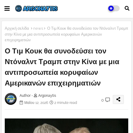
Αρχική σελίδα
news
Ο Τιμ Κουκ θα συνοδεύσει τον Ντόναλντ Τραμπ
στην Κίνα με μια αντιπροσωπεία κορυφαίων Αμερικανών
επιχειρηματιών
Ο Τιμ Κουκ θα συνοδεύσει τον
Ντόναλντ Τραμπ στην Κίνα με μια
αντιπροσωπεία κορυφαίων
Αμερικανών επιχειρηματιών
Author -
Argonaytis
0
Μαΐου 12, 2026
2 minute read