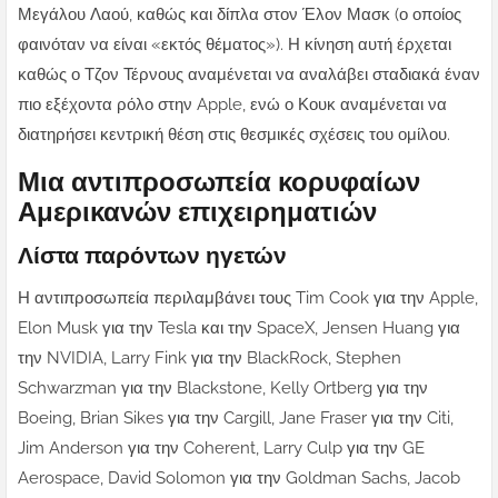
Μεγάλου Λαού, καθώς και δίπλα στον Έλον Μασκ (ο οποίος
φαινόταν να είναι «εκτός θέματος»). Η κίνηση αυτή έρχεται
καθώς ο Τζον Τέρνους αναμένεται να αναλάβει σταδιακά έναν
πιο εξέχοντα ρόλο στην Apple, ενώ ο Κουκ αναμένεται να
διατηρήσει κεντρική θέση στις θεσμικές σχέσεις του ομίλου.
Μια αντιπροσωπεία κορυφαίων
Αμερικανών επιχειρηματιών
Λίστα παρόντων ηγετών
Η αντιπροσωπεία περιλαμβάνει τους Tim Cook για την Apple,
Elon Musk για την Tesla και την SpaceX, Jensen Huang για
την NVIDIA, Larry Fink για την BlackRock, Stephen
Schwarzman για την Blackstone, Kelly Ortberg για την
Boeing, Brian Sikes για την Cargill, Jane Fraser για την Citi,
Jim Anderson για την Coherent, Larry Culp για την GE
Aerospace, David Solomon για την Goldman Sachs, Jacob