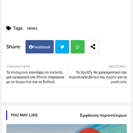
Tags
news
Facebook
Twi
Wh
ΠΑΛΑΙΌΤΕΡΗ
ΝΕΌΤΕΡΗ
Το Instagram λανσάρει το Instants,
Το Spotify θα χρησιμοποιεί την
tter
atsa
μια εφαρμογή για iPhone παρόμοια
τεχνολογία βίντεο της Apple για τα
με το Snapchat και το BeReal
podcasts
pp
YOU MAY LIKE
Εμφάνιση περισσότερων