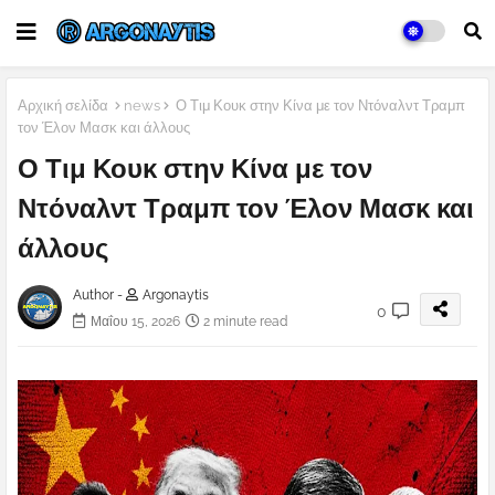
Αρχική σελίδα
news
Ο Τιμ Κουκ στην Κίνα με τον Ντόναλντ Τραμπ
τον Έλον Μασκ και άλλους
Ο Τιμ Κουκ στην Κίνα με τον
Ντόναλντ Τραμπ τον Έλον Μασκ και
άλλους
Author -
Argonaytis
0
Μαΐου 15, 2026
2 minute read