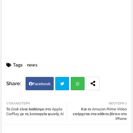
Tags
news
Facebook
Twi
Wh
ΠΑΛΑΙΌΤΕΡΗ
ΝΕΌΤΕΡΗ
Το Grok είναι διαθέσιμο στο Apple
Και το Amazon Prime Video
tter
atsa
CarPlay με τη λειτουργία φωνής AI
εισέρχεται στα κάθετα βίντεο στο
iPhone
pp