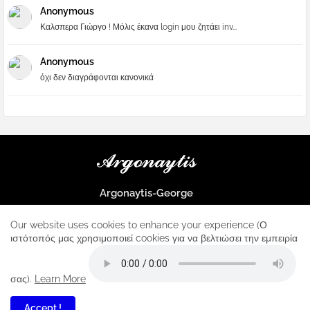
Anonymous
Καλσπερα Γιώργο ! Μόλις έκανα login μου ζητάει inv...
Anonymous
όχι δεν διαγράφονται κανονικά
Argonaytis-George
Μια μεγάλη παρέα που μαθαίνουμε τα πάντα για την Apple και ο
μοναδικός σταθμός για κάθε iphone
Our website uses cookies to enhance your experience (Ο
ιστότοπός μας χρησιμοποιεί cookies για να βελτιώσει την εμπειρία
Home
About
Contact us
Privacy Policy
σας).
Learn More
Accept !