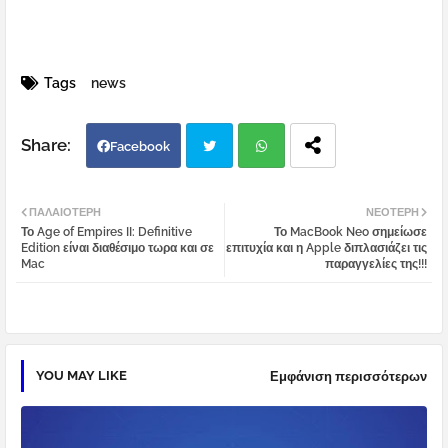
Tags
news
Facebook
Twi
Wh
ΠΑΛΑΙΌΤΕΡΗ
ΝΕΌΤΕΡΗ
Το Age of Empires II: Definitive
Το MacBook Neo σημείωσε
tter
atsa
Edition είναι διαθέσιμο τωρα και σε
επιτυχία και η Apple διπλασιάζει τις
Mac
παραγγελίες της!!!
pp
YOU MAY LIKE
Εμφάνιση περισσότερων