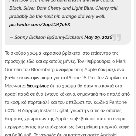
First look at iPhone 18 dummies in the new colors:
Black, Silver, Dark Cherry and Light Blue. Cherry will
probably be the next hit, orange did very well.
pic.twitter.com/2qpZDA7oEK
— Sonny Dickson (@SonnyDickson)
May 29, 2026
Το σκούρο χρώμα κερασιού βρίσκεται στο επίκεντρο της
προσοχής εδώ και αρκετούς μήνες. Τον Φεβρουάριο, ο Mark
Gurman του Bloomberg ανέφερε ότι η Apple δοκίμαζε ένα
βαθύ κόκκινο φινίρισμα για το iPhone 18 Pro. Τον Απρίλιο, το
Macworld
διευκρίνισε
ότι το χρώμα θα ήταν πιο κοντά στο
κρασί παρά σε ένα έντονο κόκκινο, σημαντικά πιο απαλό από
το κοσμικό πορτοκαλί, και του απέδωσε τον κωδικό Pantone
6076. Η διαρροή Instant Digital, γνωστή για τις αξιόπιστες
διαρροές χρωμάτων της Apple, επιβεβαίωσε αυτό το όνομα,
περιγράφοντας την απόχρωση ως ένα μείγμα μπορντό, καφέ
και βαθύ μοβ. Το γεγονός ότι οι κατασκευαστές Android