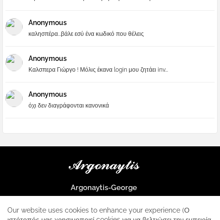
Anonymous
καλησπέρα...βάλε εσύ ένα κωδικό που θέλεις
Anonymous
Καλσπερα Γιώργο ! Μόλις έκανα login μου ζητάει inv...
Anonymous
όχι δεν διαγράφονται κανονικά
Argonaytis-George
Μια μεγάλη παρέα που μαθαίνουμε τα πάντα για την Apple και ο
μοναδικός σταθμός για κάθε iphone
Our website uses cookies to enhance your experience (Ο
ιστότοπός μας χρησιμοποιεί cookies για να βελτιώσει την εμπειρία