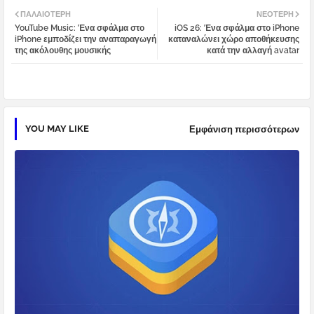
ΠΑΛΑΙΌΤΕΡΗ
ΝΕΌΤΕΡΗ
YouTube Music: Ένα σφάλμα στο
iOS 26: Ένα σφάλμα στο iPhone
tter
atsa
iPhone εμποδίζει την αναπαραγωγή
καταναλώνει χώρο αποθήκευσης
της ακόλουθης μουσικής
κατά την αλλαγή avatar
pp
YOU MAY LIKE
Εμφάνιση περισσότερων