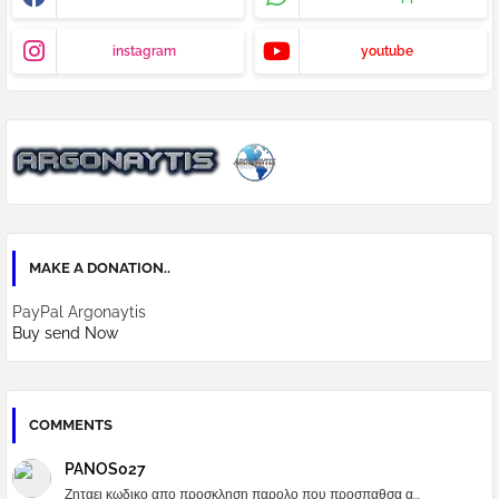
instagram
youtube
MAKE A DONATION..
PayPal Argonaytis
Buy send Now
COMMENTS
PANOS027
Ζηταει κωδικο απο προσκληση παρολο που προσπαθσα α...