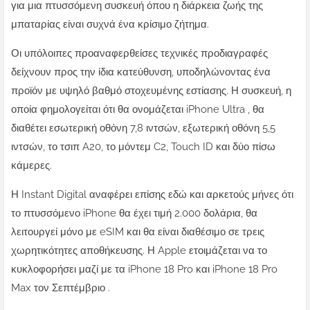
για μια πτυσσόμενη συσκευή όπου η διάρκεια ζωής της
μπαταρίας είναι συχνά ένα κρίσιμο ζήτημα.
Οι υπόλοιπες προαναφερθείσες τεχνικές προδιαγραφές
δείχνουν προς την ίδια κατεύθυνση, υποδηλώνοντας ένα
προϊόν με υψηλό βαθμό στοχευμένης εστίασης. Η συσκευή, η
οποία φημολογείται ότι θα ονομάζεται iPhone Ultra , θα
διαθέτει εσωτερική οθόνη 7,8 ιντσών, εξωτερική οθόνη 5,5
ιντσών, το τσιπ A20, το μόντεμ C2, Touch ID και δύο πίσω
κάμερες.
Η Instant Digital αναφέρει επίσης εδώ και αρκετούς μήνες ότι
το πτυσσόμενο iPhone θα έχει τιμή 2.000 δολάρια, θα
λειτουργεί μόνο με eSIM και θα είναι διαθέσιμο σε τρεις
χωρητικότητες αποθήκευσης. Η Apple ετοιμάζεται να το
κυκλοφορήσει μαζί με τα iPhone 18 Pro και iPhone 18 Pro
Max τον Σεπτέμβριο .