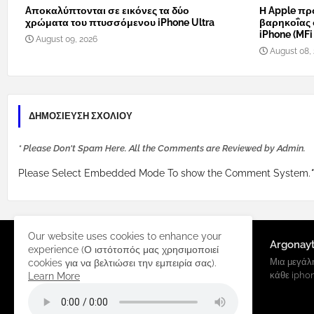
Aποκαλύπτονται σε εικόνες τα δύο
Η Apple πρ
χρώματα του πτυσσόμενου iPhone Ultra
βαρηκοΐας 
iPhone (MFi
August 09, 2026
August 08,
ΔΗΜΟΣΊΕΥΣΗ ΣΧΟΛΊΟΥ
* Please Don't Spam Here. All the Comments are Reviewed by Admin.
Please Select Embedded Mode To show the Comment System.
*
Our website uses cookies to enhance your
Argonay
experience (Ο ιστότοπός μας χρησιμοποιεί
Μια μεγάλη
cookies για να βελτιώσει την εμπειρία σας).
κάθε ipho
Learn More