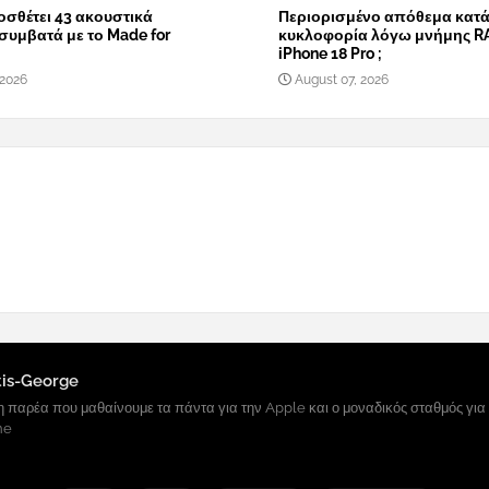
οσθέτει 43 ακουστικά
Περιορισμένο απόθεμα κατά
συμβατά με το Made for
κυκλοφορία λόγω μνήμης R
iPhone 18 Pro ;
 2026
August 07, 2026
tis-George
 παρέα που μαθαίνουμε τα πάντα για την Apple και ο μοναδικός σταθμός για
ne