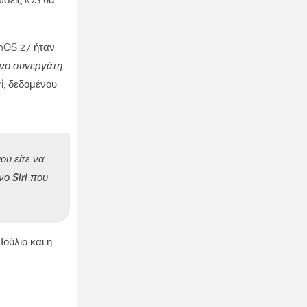
ώσεις iOS θα
chOS 27 ήταν
ένο συνεργάτη
ri, δεδομένου
ου είτε να
ο Siri που
ούλιο και η