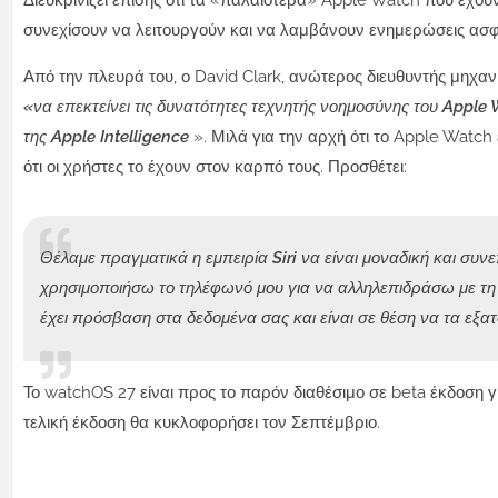
Διευκρινίζει επίσης ότι τα «παλαιότερα» Apple Watch που έχου
συνεχίσουν να λειτουργούν και να λαμβάνουν ενημερώσεις ασφ
Από την πλευρά του, ο David Clark, ανώτερος διευθυντής μηχανι
«να επεκτείνει τις δυνατότητες τεχνητής νοημοσύνης του Appl
της Apple Intelligence
». Μιλά για την αρχή ότι το Apple Watch
ότι οι χρήστες το έχουν στον καρπό τους. Προσθέτει:
Θέλαμε πραγματικά η εμπειρία Siri να είναι μοναδική και συν
χρησιμοποιήσω το τηλέφωνό μου για να αλληλεπιδράσω με τη S
έχει πρόσβαση στα δεδομένα σας και είναι σε θέση να τα εξατ
Το watchOS 27 είναι προς το παρόν διαθέσιμο σε beta έκδοση γ
τελική έκδοση θα κυκλοφορήσει τον Σεπτέμβριο.