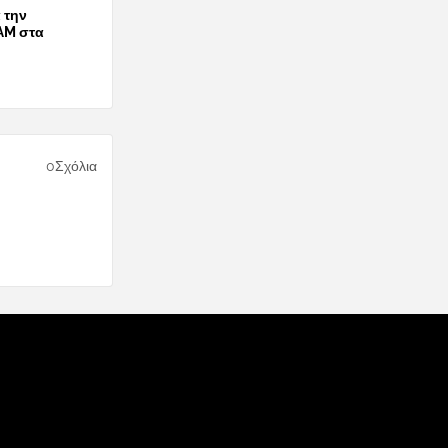
 την
AM στα
0Σχόλια