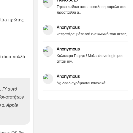
PANOS027
Ζηταει κωδικο απο προσκληση παρολο που
προσπαθσα α...
Ultra πρώτης
Anonymous
καλησπέρα...βάλε εσύ ένα κωδικό που θέλεις
Anonymous
Καλσπερα Γιώργο ! Μόλις έκανα login μου
τί τόσα πολλά
ζητάει inv...
Anonymous
όχι δεν διαγράφονται κανονικά
 Γι' αυτό
 δυνατοτήτων
 1, Apple