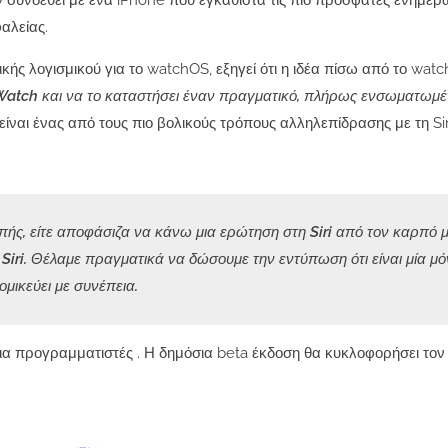
ν συνδεθεί με ένα iPhone που εγκαθιστά τις πιο πρόσφατες ενημερ
αλείας.
κής λογισμικού για το watchOS, εξηγεί ότι η ιδέα πίσω από το wat
e Watch και να το καταστήσει έναν πραγματικό, πλήρως ενσωματωμ
 είναι ένας από τους πιο βολικούς τρόπους αλληλεπίδρασης με τη Si
επής, είτε αποφάσιζα να κάνω μια ερώτηση στη Siri από τον καρπό μ
iri. Θέλαμε πραγματικά να δώσουμε την εντύπωση ότι είναι μία μόν
ομικεύει με συνέπεια.
ια προγραμματιστές . Η δημόσια beta έκδοση θα κυκλοφορήσει τον Ι