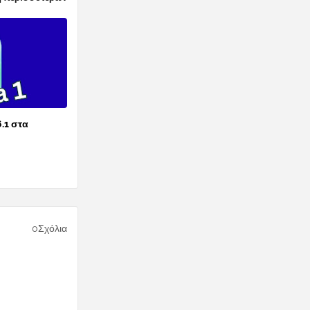
6.1 στα
0Σχόλια