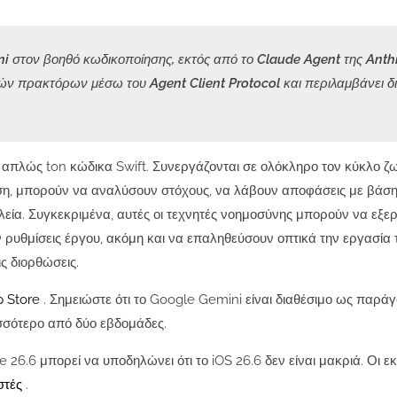
i στον βοηθό κωδικοποίησης, εκτός από το Claude Agent της Anthr
ών πρακτόρων μέσω του Agent Client Protocol και περιλαμβάνει δ
 απλώς ton κώδικα Swift. Συνεργάζονται σε ολόκληρο τον κύκλο ζ
η, μπορούν να αναλύσουν στόχους, να λάβουν αποφάσεις με βάση
εία. Συγκεκριμένα, αυτές οι τεχνητές νοημοσύνης μπορούν να εξε
ρυθμίσεις έργου, ακόμη και να επαληθεύσουν οπτικά την εργασία 
ς διορθώσεις.
p Store
. Σημειώστε ότι το Google Gemini είναι διαθέσιμο ως παρά
ισσότερο από δύο εβδομάδες.
 26.6 μπορεί να υποδηλώνει ότι το iOS 26.6 δεν είναι μακριά. Οι ε
στές
.