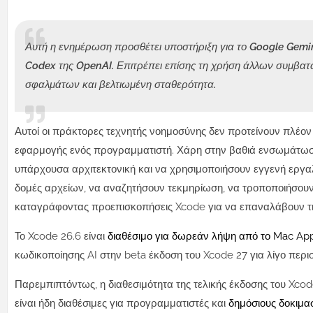
Αυτή η ενημέρωση προσθέτει υποστήριξη για το Google Gemin
Codex της OpenAI. Επιτρέπει επίσης τη χρήση άλλων συμβατ
σφαλμάτων και βελτιωμένη σταθερότητα.
Αυτοί οι πράκτορες τεχνητής νοημοσύνης δεν προτείνουν πλέον
εφαρμογής ενός προγραμματιστή. Χάρη στην βαθιά ενσωμάτωσ
υπάρχουσα αρχιτεκτονική και να χρησιμοποιήσουν εγγενή εργαλ
δομές αρχείων, να αναζητήσουν τεκμηρίωση, να τροποποιήσουν 
καταγράφοντας προεπισκοπήσεις Xcode για να επαναλάβουν τι
Το Xcode 26.6 είναι
διαθέσιμο για δωρεάν λήψη από το Mac Ap
κωδικοποίησης AI στην beta έκδοση του Xcode 27 για λίγο περ
Παρεμπιπτόντως, η διαθεσιμότητα της τελικής έκδοσης του Xcode
είναι ήδη διαθέσιμες για προγραμματιστές και
δημόσιους δοκιμα