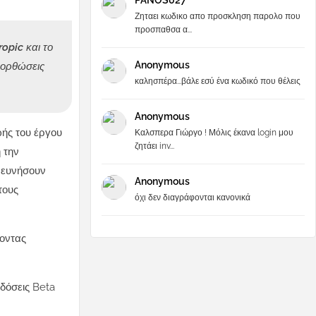
PANOS027
Ζηταει κωδικο απο προσκληση παρολο που
προσπαθσα α...
opic και το
Anonymous
ιορθώσεις
καλησπέρα...βάλε εσύ ένα κωδικό που θέλεις
Anonymous
ωής του έργου
Καλσπερα Γιώργο ! Μόλις έκανα login μου
ζητάει inv...
 την
ρευνήσουν
Anonymous
τους
όχι δεν διαγράφονται κανονικά
γοντας
κδόσεις Beta