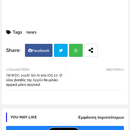
Tags
news
Facebook
Twi
Wh
ΠΑΛΑΙΌΤΕΡΗ
ΝΕΌΤΕΡΗ
[WWDC 2026] Siri AI στο iOS 27: Ο
tter
atsa
νέος βοηθός της Apple θα μιλάει
αρχικά μόνο αγγλικά
pp
YOU MAY LIKE
Εμφάνιση περισσότερων