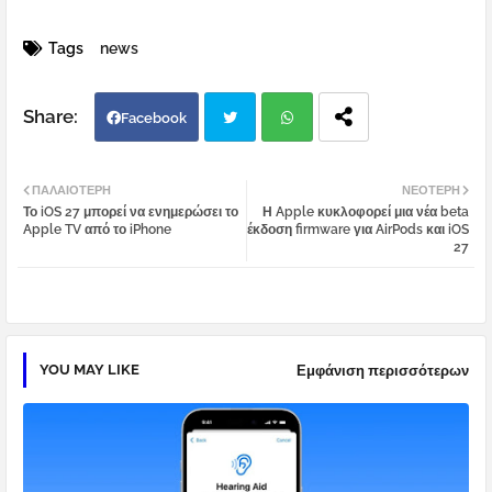
Tags
news
Facebook
Twi
Wh
ΠΑΛΑΙΌΤΕΡΗ
ΝΕΌΤΕΡΗ
Το iOS 27 μπορεί να ενημερώσει το
Η Apple κυκλοφορεί μια νέα beta
tter
atsa
Apple TV από το iPhone
έκδοση firmware για AirPods και iOS
27
pp
YOU MAY LIKE
Εμφάνιση περισσότερων