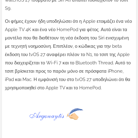
watchOS 27 (συμβατό με Siri AI) απαιτεί τουλάχιστον το τσιπ
S9.
Οι φήμες έχουν ήδη υποδηλώσει ότι η Apple ετοιμάζει ένα νέο
Apple TV 4K και ένα νέο HomePod για φέτος. Αυτά είναι τα
μοντέλα που θα διαθέτουν τη νέα έκδοση του Siri ενισχυμένη
με τεχνητή νοημοσύνη. Επιπλέον, ο κώδικας για την beta
έκδοση του tvOS 27 αναφέρει πλέον το N1, το τσιπ της Apple
που διαχειρίζεται το Wi-Fi 7 και το Bluetooth Thread. Αυτό το
τσιπ βρίσκεται προς το παρόν μόνο σε πρόσφατα iPhone,
iPad και Mac. Η εμφάνισή του στο tvOS 27 υποδηλώνει ότι θα
χρησιμοποιηθεί στο Apple TV και το HomePod.