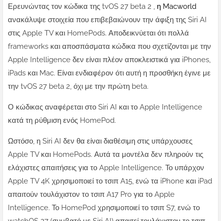
Ερευνώντας τον κώδικα της tvOS 27 beta 2 ,
η Macworld
ανακάλυψε στοιχεία που επιβεβαιώνουν την άφιξη της Siri AI
στις Apple TV και HomePods. Αποδεικνύεται ότι πολλά
frameworks και αποσπάσματα κώδικα που σχετίζονται με την
Apple Intelligence δεν είναι πλέον αποκλειστικά για iPhones,
iPads και Mac. Είναι ενδιαφέρον ότι αυτή η προσθήκη έγινε με
την tvOS 27 beta 2, όχι με την πρώτη beta.
Ο κώδικας αναφέρεται στο Siri AI και το Apple Intelligence
κατά τη ρύθμιση ενός HomePod.
Ωστόσο, η Siri AI δεν θα είναι διαθέσιμη στις υπάρχουσες
Apple TV και HomePods. Αυτά τα μοντέλα δεν πληρούν τις
ελάχιστες απαιτήσεις για το Apple Intelligence. Το υπάρχον
Apple TV 4K χρησιμοποιεί το τσιπ A15, ενώ τα iPhone και iPad
απαιτούν τουλάχιστον το τσιπ A17 Pro για το Apple
Intelligence. Το HomePod χρησιμοποιεί το τσιπ S7, ενώ το