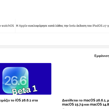
ου watchOS
Η Apple κυκλοφόρησε κατά λάθος την beta έκδοση του iPadOS 27 γ
Εμφάνιση
ιμάζει το iOS 26.6.1 στα
Διατίθεται το macOS 26.6.1, μ
macOS 15.7.9 και macOS 14.8