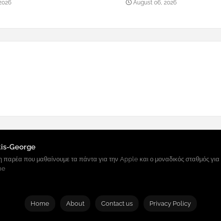
2026
August 06, 2026
tis-George
 παρέα που μαθαίνουμε τα πάντα για την Apple και ο μοναδικός σταθμός για
ne
Home
About
Contact us
Privacy Policy