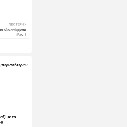
ΝΕΌΤΕΡΗ
ια δύο ασύμβατα
iPad !!
 περισσότερων
αζί με τα
.9