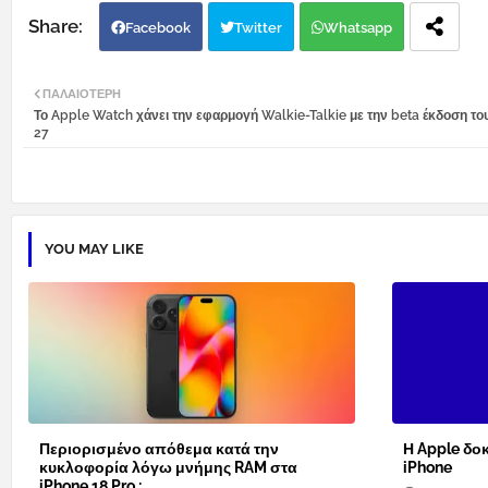
Facebook
Twitter
Whatsapp
ΠΑΛΑΙΌΤΕΡΗ
Το Apple Watch χάνει την εφαρμογή Walkie-Talkie με την beta έκδοση τ
27
YOU MAY LIKE
Περιορισμένο απόθεμα κατά την
Η Apple δοκ
κυκλοφορία λόγω μνήμης RAM στα
iPhone
iPhone 18 Pro ;