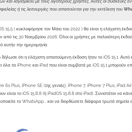
και λογισμικού με τους λιγότερους χρήστες. Αυτές οι συσκευές εν
φαλείας ή τις λειτουργίες που απαιτούνται για την εκτέλεση του Wh
S 15.5 ( κυκλοφόρησε τον Μάιο του 2022 ) θα είναι η ελάχιστη έκδ
ν από τις 30 Νοεμβρίου 2026. Όλοι οι χρήστες με παλαιότερη έκδο
 αυτήν την ημερομηνία.
 δήλωσε ότι η ελάχιστη απαιτούμενη έκδοση ήταν το iOS 15.1. Αυτό 
τι όλα τα iPhone και iPad που είναι συμβατά με iOS 15.1 μπορούν ε
s Plus, iPhone SE (1ης γενιάς), iPhone 7, iPhone 7 Plus, iPad Air
είναι το iOS 15.8.8 (ή iPadOS 15.8.8 στο iPad). Συνιστάται να κάν
οποιείτε το WhatsApp... και να διορθώσετε διάφορα τρωτά σημεία