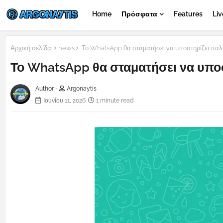
Home
Πρόσφατα
Features
Liv
Αρχική σελίδα
news
Το WhatsApp θα σταματήσει να υποστηρίζει παλα
Το WhatsApp θα σταματήσει να υποσ
Author -
Argonaytis
Ιουνίου 11, 2026
1 minute read