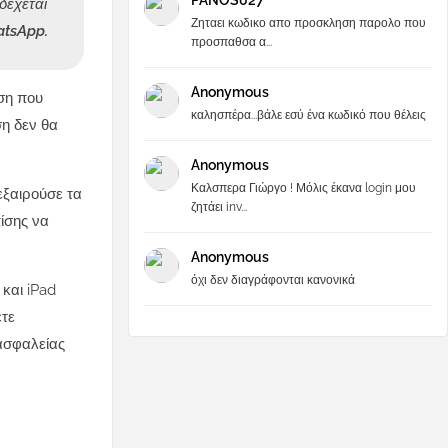
PANOS027
δέχεται
Ζηταει κωδικο απο προσκληση παρολο που
atsApp.
προσπαθσα α...
Anonymous
οση που
καλησπέρα...βάλε εσύ ένα κωδικό που θέλεις
ση δεν θα
Anonymous
Καλσπερα Γιώργο ! Μόλις έκανα login μου
εξαιρούσε τα
ζητάει inv...
πίσης να
Anonymous
όχι δεν διαγράφονται κανονικά
 και iPad
ετε
 ασφαλείας