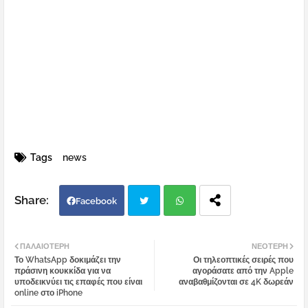
Tags
news
Facebook
Twi
Wh
ΠΑΛΑΙΌΤΕΡΗ
ΝΕΌΤΕΡΗ
Το WhatsApp δοκιμάζει την
Οι τηλεοπτικές σειρές που
tter
atsa
πράσινη κουκκίδα για να
αγοράσατε από την Apple
υποδεικνύει τις επαφές που είναι
αναβαθμίζονται σε 4K δωρεάν
online στο iPhone
pp