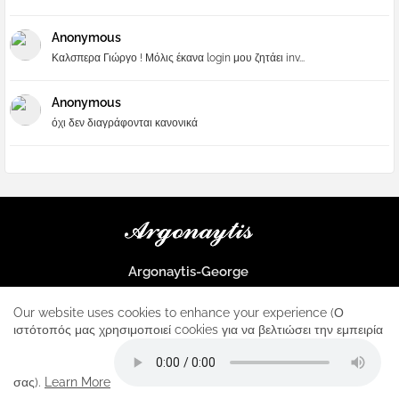
Anonymous
Καλσπερα Γιώργο ! Μόλις έκανα login μου ζητάει inv...
Anonymous
όχι δεν διαγράφονται κανονικά
Argonaytis-George
Μια μεγάλη παρέα που μαθαίνουμε τα πάντα για την Apple και ο
μοναδικός σταθμός για κάθε iphone
Our website uses cookies to enhance your experience (Ο
ιστότοπός μας χρησιμοποιεί cookies για να βελτιώσει την εμπειρία
Home
About
Contact us
Privacy Policy
σας).
Learn More