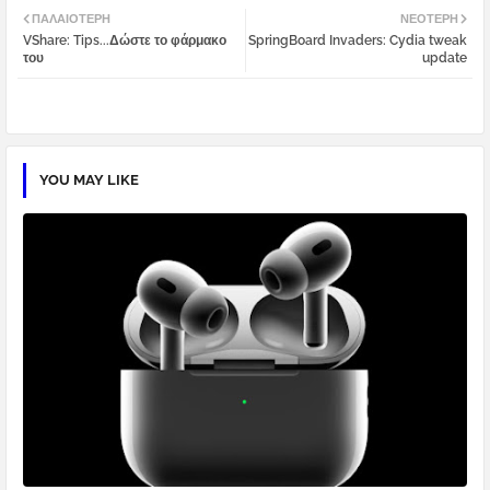
ΠΑΛΑΙΌΤΕΡΗ
ΝΕΌΤΕΡΗ
VShare: Tips...Δώστε το φάρμακο
SpringBoard Invaders: Cydia tweak
tter
atsa
του
update
pp
YOU MAY LIKE