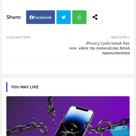
Facebook
Twi
Wh
ΠΑΛΑΙΌΤΕΡΗ
ΝΕΌΤΕΡΗ
iPrivacy:Cydia tweak free
tter
atsa
new...κάντε την συσκευή σας διπλή
προσωπικότητα
pp
YOU MAY LIKE