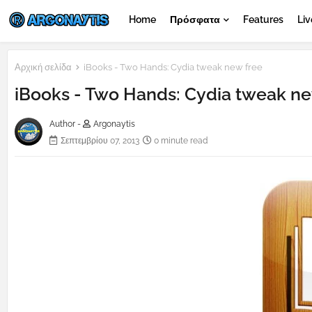
Home
Πρόσφατα
Features
Liv
Αρχική σελίδα
iBooks - Two Hands: Cydia tweak new free
iBooks - Two Hands: Cydia tweak ne
Author -
Argonaytis
Σεπτεμβρίου 07, 2013
0 minute read