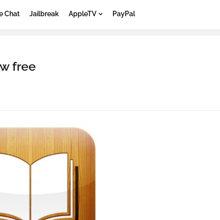
e Chat
Jailbreak
AppleTV
PayPal
w free