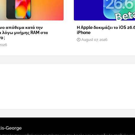
νο απόθεμα κατά την
Η Apple δοκιμάζει το iOS 26.
α λόγω μνήμης RAM στα
iPhone
o ;
August 07, 2026
2026
tis-George