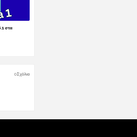
6.1 στα
0Σχόλια