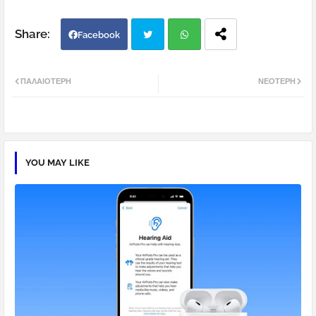
Facebook
Twi
Wh
ΠΑΛΑΙΌΤΕΡΗ
ΝΕΌΤΕΡΗ
tter
atsa
pp
YOU MAY LIKE