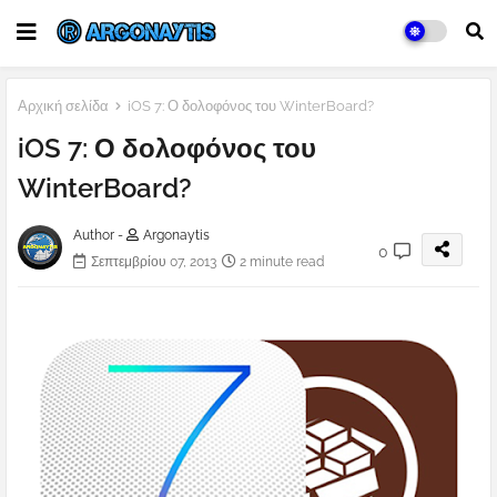
Αρχική σελίδα
iOS 7: Ο δολοφόνος του WinterBoard?
iOS 7: Ο δολοφόνος του
WinterBoard?
Author -
Argonaytis
0
Σεπτεμβρίου 07, 2013
2 minute read