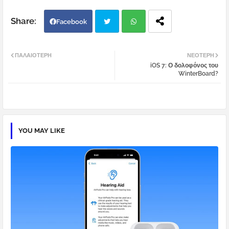
Facebook
Twi
Wh
ΠΑΛΑΙΌΤΕΡΗ
ΝΕΌΤΕΡΗ
iOS 7: Ο δολοφόνος του
tter
atsa
WinterBoard?
pp
YOU MAY LIKE