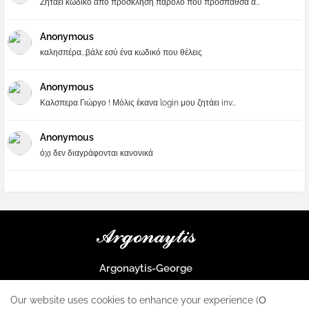
Ζηταει κωδικο απο προσκληση παρολο που προσπαθσα α...
Anonymous
καλησπέρα...βάλε εσύ ένα κωδικό που θέλεις
Anonymous
Καλσπερα Γιώργο ! Μόλις έκανα login μου ζητάει inv...
Anonymous
όχι δεν διαγράφονται κανονικά
Argonaytis-George
Μια μεγάλη παρέα που μαθαίνουμε τα πάντα για την Apple και ο
μοναδικός σταθμός για κάθε iphone
Our website uses cookies to enhance your experience (Ο