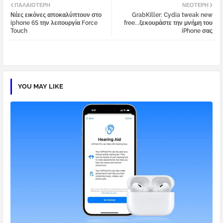
ΠΑΛΑΙΌΤΕΡΗ
ΝΕΌΤΕΡΗ
Νέες εικόνες αποκαλύπτουν στο
GrabKiller: Cydia tweak new
tter
atsa
iphone 6S την λειτουργία Force
free...ξεκουράστε την μνήμη του
Touch
iPhone σας
pp
YOU MAY LIKE