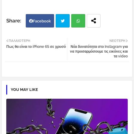
Facebook
Twi
Wh
ΠΑΛΑΙΌΤΕΡΗ
ΝΕΌΤΕΡΗ
Πως θα είναι το iPhone 6S σε χρυσό
Νέα δυνατότητα στο Instagram για
tter
atsa
να προσαρμόσουμε τις εικόνες και
τα video
pp
YOU MAY LIKE