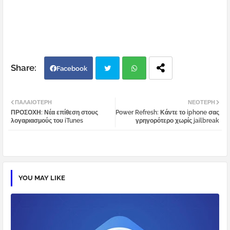
Facebook
Twi
Wh
ΠΑΛΑΙΌΤΕΡΗ
ΝΕΌΤΕΡΗ
ΠΡΟΣΟΧΗ: Νέα επίθεση στους
Power Refresh: Κάντε το iphone σας
tter
atsa
λογαριασμούς του iTunes
γρηγορότερο χωρίς jailbreak
pp
YOU MAY LIKE