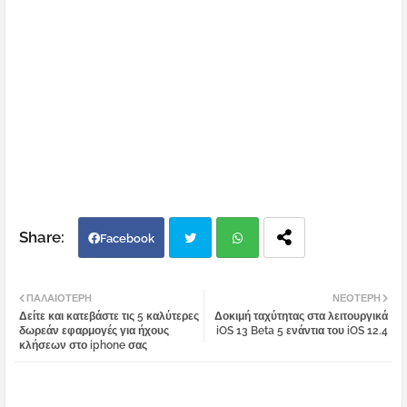
Facebook
Twi
Wh
ΠΑΛΑΙΌΤΕΡΗ
ΝΕΌΤΕΡΗ
Δείτε και κατεβάστε τις 5 καλύτερες
Δοκιμή ταχύτητας στα λειτουργικά
tter
atsa
δωρεάν εφαρμογές για ήχους
iOS 13 Beta 5 ενάντια του iOS 12.4
κλήσεων στο iphone σας
pp