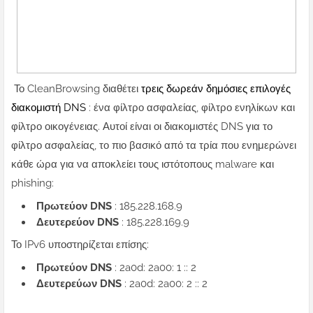
Το CleanBrowsing διαθέτει
τρεις δωρεάν δημόσιες επιλογές
διακομιστή DNS
: ένα φίλτρο ασφαλείας, φίλτρο ενηλίκων και
φίλτρο οικογένειας.
Αυτοί είναι οι διακομιστές DNS για το
φίλτρο ασφαλείας, το πιο βασικό από τα τρία που ενημερώνει
κάθε ώρα για να αποκλείει τους ιστότοπους malware και
phishing:
Πρωτεύον DNS
: 185.228.168.9
Δευτερεύον DNS
: 185.228.169.9
Το IPv6 υποστηρίζεται επίσης:
Πρωτεύον DNS
: 2a0d: 2a00: 1 :: 2
Δευτερεύων DNS
: 2a0d: 2a00: 2 :: 2