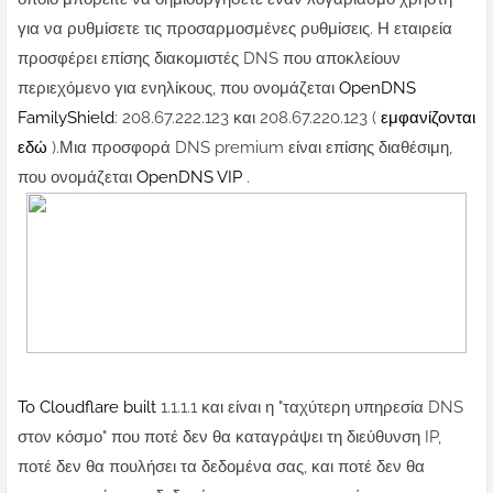
για να ρυθμίσετε τις προσαρμοσμένες ρυθμίσεις.
Η εταιρεία
προσφέρει επίσης διακομιστές DNS που αποκλείουν
περιεχόμενο για ενηλίκους, που ονομάζεται
OpenDNS
FamilyShield
: 208.67.222.123 και 208.67.220.123 (
εμφανίζονται
εδώ
).Μια προσφορά DNS premium είναι επίσης διαθέσιμη,
που ονομάζεται
OpenDNS VIP
.
To Cloudflare built
1.1.1.1 και είναι η "ταχύτερη υπηρεσία DNS
στον κόσμο" που ποτέ δεν θα καταγράψει τη διεύθυνση IP,
ποτέ δεν θα πουλήσει τα δεδομένα σας, και ποτέ δεν θα